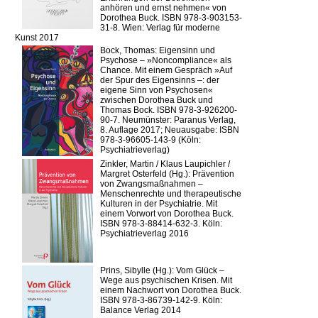
anhören und ernst nehmen« von
Dorothea Buck. ISBN 978-3-903153-
31-8. Wien: Verlag für moderne
Kunst 2017
Bock, Thomas: Eigensinn und
Psychose – »Noncompliance« als
Chance. Mit einem Gespräch »Auf
der Spur des Eigensinns –: der
eigene Sinn von Psychosen«
zwischen Dorothea Buck und
Thomas Bock. ISBN 978-3-926200-
90-7. Neumünster: Paranus Verlag,
8. Auflage 2017; Neuausgabe: ISBN
978-3-96605-143-9 (Köln:
Psychiatrieverlag)
Zinkler, Martin / Klaus Laupichler /
Margret Osterfeld (Hg.): Prävention
von Zwangsmaßnahmen –
Menschenrechte und therapeutische
Kulturen in der Psychiatrie. Mit
einem Vorwort von Dorothea Buck.
ISBN 978-3-88414-632-3. Köln:
Psychiatrieverlag 2016
Prins, Sibylle (Hg.): Vom Glück –
Wege aus psychischen Krisen. Mit
einem Nachwort von Dorothea Buck.
ISBN 978-3-86739-142-9. Köln:
Balance Verlag 2014