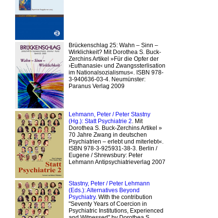
Brückenschlag 25: Wahn – Sinn –
Wirklichkeit? Mit Dorothea S. Buck-
Zerchins Artikel »Für die Opfer der
›Euthanasie‹ und Zwangssterlisation
im Nationalsozialismus«. ISBN 978-
3-940636-03-4. Neumünster:
Paranus Verlag 2009
Lehmann, Peter / Peter Stastny
(Hg.): Statt Psychiatrie 2
. Mit
Dorothea S. Buck-Zerchins Artikel »
70 Jahre Zwang in deutschen
Psychiatrien – erlebt und miterlebt«.
ISBN 978-3-925931-38-3. Berlin /
Eugene / Shrewsbury: Peter
Lehmann Antipsychiatrieverlag 2007
Stastny, Peter / Peter Lehmann
(Eds.): Alternatives Beyond
Psychiatry
. With the contribution
"Seventy Years of Coercion in
Psychiatric Institutions, Experienced
and Witnessed" by Dorothea S.