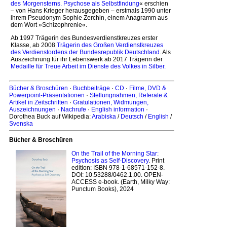
des Morgensterns. Psychose als Selbstfindung
« erschien
– von Hans Krieger herausgegeben – erstmals 1990 unter
ihrem Pseudonym Sophie Zerchin, einem Anagramm aus
dem Wort »Schizophrenie«.
Ab 1997 Trägerin des Bundesverdienstkreuzes erster
Klasse, ab 2008
Trägerin des Großen Verdienstkreuzes
des Verdienstordens der Bundesrepublik Deutschland
. Als
Auszeichnung für ihr Lebenswerk ab 2017 Trägerin der
Medaille für Treue Arbeit im Dienste des Volkes in Silber.
Bücher & Broschüren
·
Buchbeiträge
·
CD
·
Filme, DVD &
Powerpoint-Präsentationen
·
Stellungnahmen, Referate &
Artikel in Zeitschriften
·
Gratulationen, Widmungen,
Auszeichnungen
·
Nachrufe
·
English information
·
Dorothea Buck auf Wikipedia:
Arabiska
/
Deutsch
/
English
/
Svenska
Bücher & Broschüren
On the Trail of the Morning Star:
Psychosis as Self-Discovery
. Print
edition: ISBN 978-1-68571-152-8.
DOI: 10.53288/0462.1.00. OPEN-
ACCESS e-book. (Earth, Milky Way:
Punctum Books), 2024