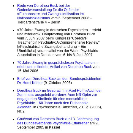
Rede von Dorothea Buck bei der
Gedenkveranstaltung für die Opfer der
»Euthanasie« und Zwangssterilisation im
Nationalsozialismus
vom 6. September 2008 –
Tiergartenstraße 4 – Berlin
»70 Jahre Zwang in deutschen Psychiatrien – erlebt
und miterlebt«. Hauptvortrag von Dorothea Buck
vom 7. Juni 2007 beim Kongress "Coercive
Treatment in Psychiatry: A Comprehensive Review"
[»Psychiatrische Zwangsbehandlung – Ein
Überblick«], veranstaltet von der World Psychiatric
Association in Dresden vom 6. bis 8. Juni 2007
70 Jahre Zwang in gesprächslosen Psychiatrien –
erlebt und miterlebt. Artikel von Dorothea Buck
vom
15. Mai 2006
Brief von Dorothea Buck an den Bundespräsidenten
Dr. Horst Köhler
(9. Oktober 2006)
Dorothea Buck im Gespräch mit Axel Hoff: »Auch der
Zorn muss ausgelebt werden«. Vom NS-Opfer zur
engagierten Streiterin für eine menschliche
Psychiatrie – 60 Jahre nach den Euthanasie-
Aktionen
. In
Psychosoziale Umschau
, 20. Jg. (2005),
Nr. 2
Grußwort von Dorothea Buck zur 13. Jahrestagung
des Bundesverbands Psychiatrie-Erfahrener
am 9.
September 2005 in Kassel