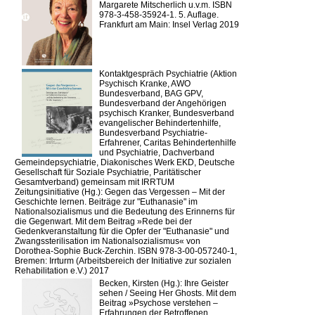
Margarete Mitscherlich u.v.m. ISBN
978-3-458-35924-1. 5. Auflage.
Frankfurt am Main: Insel Verlag 2019
Kontaktgespräch Psychiatrie (Aktion
Psychisch Kranke, AWO
Bundesverband, BAG GPV,
Bundesverband der Angehörigen
psychisch Kranker, Bundesverband
evangelischer Behindertenhilfe,
Bundesverband Psychiatrie-
Erfahrener, Caritas Behindertenhilfe
und Psychiatrie, Dachverband
Gemeindepsychiatrie, Diakonisches Werk EKD, Deutsche
Gesellschaft für Soziale Psychiatrie, Paritätischer
Gesamtverband) gemeinsam mit IRRTUM
Zeitungsinitiative (Hg.): Gegen das Vergessen – Mit der
Geschichte lernen. Beiträge zur "Euthanasie" im
Nationalsozialismus und die Bedeutung des Erinnerns für
die Gegenwart. Mit dem Beitrag »Rede bei der
Gedenkveranstaltung für die Opfer der "Euthanasie" und
Zwangssterilisation im Nationalsozialismus« von
Dorothea-Sophie Buck-Zerchin. ISBN 978-3-00-057240-1,
Bremen: Irrturm (Arbeitsbereich der Initiative zur sozialen
Rehabilitation e.V.) 2017
Becken, Kirsten (Hg.): Ihre Geister
sehen / Seeing Her Ghosts. Mit dem
Beitrag »Psychose verstehen –
Erfahrungen der Betroffenen