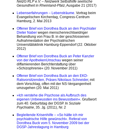
NetzG RLP e.V. – Netzwerk Selbsthilfe seelische
Gesundheit in Rheinland-Pfalz
, Ausgabe 21 (2017)
Lebenserfahrungen – Lebensträume
. Vortrag beim
Evangelischen Kirchentag, Congress-Centrum
Hamburg, 2. Mai 2013
Offener Brief von Dorothea Buck an den Psychiater
Dieter Naber
wegen menschenrechtswidriger
Behandlung von Frau B. in der geschlossenen
Aufnahmestation der Psychiatrischen
Universitätsklinik Hamburg-Eppendorf (22. Oktober
2012)
Offener Brief von Dorothea Buck an Peter Kanzler
von der ApothekenUmschau
wegen seiner
diffamierenden Berichterstattung über
»Schizophrenie« (20. November 2011)
Offener Brief von Dorothea Buck an den EKD-
Ratsvorsitzenden, Präses Nikolaus Schneider
, mit
dem Vorschlag, offen mit der NS-Vergangenheit
umzugehen (20. Mai 2011)
»Ich verstehe die Psychose als Aufbruch des
eigenen Unbewussten ins Bewusstsein«
. Grußwort
zum 40. Geburtstag der DGSP. In
Soziale
Psychiatrie
, 35. Jg. (2011), Nr. 2
Begleitende Krisenhilfe – »So hätte ich mir
psychiatrische Hilfe gewünscht«. Referat von
Dorothea Buck vom 5. November 2009 bei der
DGSP-Jahrestagung in Hamburg