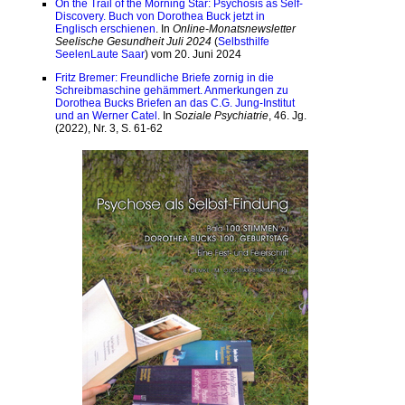
On the Trail of the Morning Star: Psychosis as Self-
Discovery. Buch von Dorothea Buck jetzt in
Englisch erschienen
. In
Online-Monatsnewsletter
Seelische Gesundheit Juli 2024
(
Selbsthilfe
SeelenLaute Saar
) vom 20. Juni 2024
Fritz Bremer: Freundliche Briefe zornig in die
Schreibmaschine gehämmert. Anmerkungen zu
Dorothea Bucks Briefen an das C.G. Jung-Institut
und an Werner Catel
. In
Soziale Psychiatrie
, 46. Jg.
(2022), Nr. 3, S. 61-62