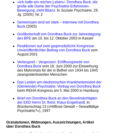
»Ich hatte ein reiches Leben«. Dorothea Buck, die
große alte Dame der Psychiatrie-Erfahrenen-
Bewegung, zieht Bilanz
. In
Soziale Psychiatrie
, 29.
Jg. (2005), Nr. 2
Gemeinsam sind wir stark – Interview mit Dorothea
Buck
(2005)
Grußbotschaft von Dorothea Buck zur Jahrestagung
des BPE
am 10. bis 12. Oktober 2003 in Kassel
Reaktionen auf zwei gegensätzliche Kongresse.
Unveröffentlichter Beitrag von Dorothea Buck
vom
August 2001
Verleugnet – Vergessen. Eröffnungsrede von
Dorothea Buck
vom 18. Juni 2000 zur Einweihung
des Mahnmals für die in Bethel von 1934 bis 1945
zwangssterilisierten Menschen
Das Leiden am medizinischen Krankheitsmodell der
(Gemeinde)-Psychiatrie. Vortrag von Dorothea Buck
beim REHA-Kongress am 5. Mai 2000 in Hamburg
Brief von Dorothea Buck an den Bevollmächtigten
der EKD Herrn Dr. theol. Klaus Engelhardt
. In:
Brückenschlag 13 (»Hilflose Gewalt – Gewalttätige
Psychiatrie?«), 1997
Gratulationen, Widmungen, Auszeichnungen, Artikel
über Dorothea Buck