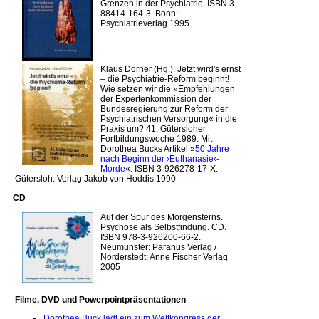
Grenzen in der Psychiatrie. ISBN 3-
88414-164-3. Bonn:
Psychiatrieverlag 1995
Klaus Dörner (Hg.): Jetzt wird's ernst
– die Psychiatrie-Reform beginnt!
Wie setzen wir die »Empfehlungen
der Expertenkommission der
Bundesregierung zur Reform der
Psychiatrischen Versorgung« in die
Praxis um? 41. Gütersloher
Fortbildungswoche 1989. Mit
Dorothea Bucks Artikel »
50 Jahre
nach Beginn der ›Euthanasie‹-
Morde
«. ISBN 3-926278-17-X.
Gütersloh: Verlag Jakob von Hoddis 1990
CD
Auf der Spur des Morgensterns.
Psychose als Selbstfindung. CD.
ISBN 978-3-926200-66-2.
Neumünster: Paranus Verlag /
Norderstedt: Anne Fischer Verlag
2005
Filme, DVD und Powerpointpräsentationen
Dorothea Buck lädt ein zum Weltkongress der