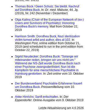
(2019), No. 10211
Thomas Bock / Gwen Schulz: Sie bleibt. Nachruf
auf Dorothea Buck
. In:
Dr. med. Mabuse
, 44. Jg.
(2019), Nr. 242 (November / Dezember)
Olga Kalina (Chair of the European Network of (ex-)
Users and Survivors of Psychiatry): Honoring
Dorothea Buck's memory
. Mail from October 22,
2019
Harrison Smith: Dorothea Buck, Nazi sterilization
victim turned artist and author, dies at 102
. In:
Washington Post
, online edition from October 21,
2019 (and scheduled to run in the print edition from
October 22, 2019)
Sigrid Neudecker: Dorothea Buck: "Solange wir
miteinander reden, bringen wir uns nicht um."
Während der NS-Zeit wurde Dorothea Buck nach
einer Psychose zwangssterilisiert. Nun ist die
Kämpferin für eine menschlichere Psychiatrie in
Hamburg gestorben
. In:
Zeit online
vom 10. Oktober
2019
Der Bundesverband Psychiatrie-Erfahrener trauert
um Dorothea Buck
. Pressemitteilung vom 10.
Oktober 2019
Anke Hinrichs: Sanft entschlafen
. In:
Der
Eppendorfer
. Online-Ausgabe vom 9. Oktober 2019
Letzte Aktualisierung am 4.6.2026