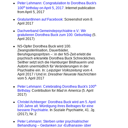
Peter Lehmann: Congratulation to Dorothea Buck's
th
100
birthday on April 5, 2017
. Internet publication
from April 5, 2017
GratulantInnen auf Facebook
: Screenshot vom 8.
April 2017
Dachverband Gemeindepsychiatrie e.V.: Wir
gratulieren Dorothea Buck zum 100. Geburtstag
(5.
April 2017)
NS-Opfer Dorothea Buck wird 100.
Zwangssterilisation, Dauerbäder,
Beruhigungsspritzen –: in der NS-Zeit erlebt die
psychisch erkrankte Dorothea Buck Schreckliches.
Seither setzt sich die Hamburger Bildhauerin und
Autorin unermüdlich für Veränderungen in der
Psychiatrie ein. In:
Leipziger Volkszeitung
vom 4.
April 2017 / Und in:
Dresdner Neueste Nachrichten
vom 5. April 2017
th
Peter Lehmann: Celebrating Dorothea Buck's 100
Birthday
. Contribution for
Mad in America
(5. April
2017)
Christel Achberger: Dorothea Buck wird am 5. April
100 Jahre alt. Würdigung ihres Beitrages für eine
bessere Psychiatrie
. In
Soziale Psychiatrie
, 41. Jg.
(2017), Nr. 2
Peter Lehmann: Sterben unter psychiatrischer
Behandlung – Gedanken zur ›Euthanasie‹ über