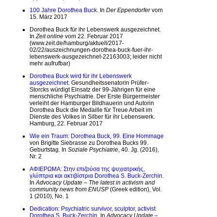
100 Jahre Dorothea Buck
. In
Der Eppendorfer
vom
15. März 2017
Dorothea Buck für ihr Lebenswerk ausgezeichnet.
In
Zeit online
vom 22. Februar 2017
(www.zeit.de/hamburg/aktuell/2017-
02/22/auszeichnungen-dorothea-buck-fuer-ihr-
lebenswerk-ausgezeichnet-22163003; leider nicht
mehr aufrufbar)
Dorothea Buck wird für ihr Lebenswerk
ausgezeichnet
. Gesundheitssenatorin Prüfer-
Storcks würdigt Einsatz der 99-Jährigen für eine
menschliche Psychiatrie. Der Erste Bürgermeister
verleiht der Hamburger Bildhauerin und Autorin
Dorothea Buck die Medaille für Treue Arbeit im
Dienste des Volkes in Silber für ihr Lebenswerk.
Hamburg, 22. Februar 2017
Wie ein Traum: Dorothea Buck, 99. Eine Hommage
von Brigitte Siebrasse zu Dorothea Bucks 99.
Geburtstag. In
Soziale Psychiatrie
, 40. Jg. (2016),
Nr. 2
ΑΦΙΕΡΩΜΑ: Στην επιζούσα της ψυχιατρικής,
γλύπτρια και ακτιβίστρια Dorothea S. Buck-Zerchin
.
In
Advocacy Update – The latest in activism and
community news from ENUSP
(Greek edition), Vol.
1 (2010), No. 1
Dedication: Psychiatric survivor, sculptor, activist
Dorothea S. Buck-Zerchin
. In
Advocacy Update –