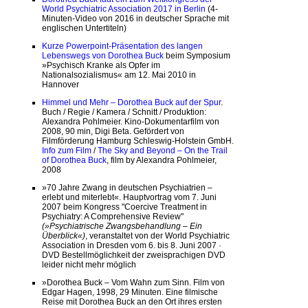
World Psychiatric Association 2017 in Berlin
(4-
Minuten-Video von 2016 in deutscher Sprache mit
englischen Untertiteln)
Kurze Powerpoint-Präsentation des langen
Lebenswegs von Dorothea Buck
beim Symposium
»Psychisch Kranke als Opfer im
Nationalsozialismus« am 12. Mai 2010 in
Hannover
Himmel und Mehr – Dorothea Buck auf der Spur
.
Buch / Regie / Kamera / Schnitt / Produktion:
Alexandra Pohlmeier. Kino-Dokumentarfilm von
2008, 90 min, Digi Beta. Gefördert von
Filmförderung Hamburg Schleswig-Holstein GmbH.
Info zum Film
/
The Sky and Beyond – On the Trail
of Dorothea Buck
, film by Alexandra Pohlmeier,
2008
»70 Jahre Zwang in deutschen Psychiatrien –
erlebt und miterlebt«. Hauptvortrag vom 7. Juni
2007 beim Kongress "Coercive Treatment in
Psychiatry: A Comprehensive Review"
(»Psychiatrische Zwangsbehandlung – Ein
Überblick«)
, veranstaltet von der World Psychiatric
Association in Dresden vom 6. bis 8. Juni 2007 ·
DVD Bestellmöglichkeit der zweisprachigen DVD
leider nicht mehr möglich
»Dorothea Buck – Vom Wahn zum Sinn. Film von
Edgar Hagen, 1998, 29 Minuten. Eine filmische
Reise mit Dorothea Buck an den Ort ihres ersten