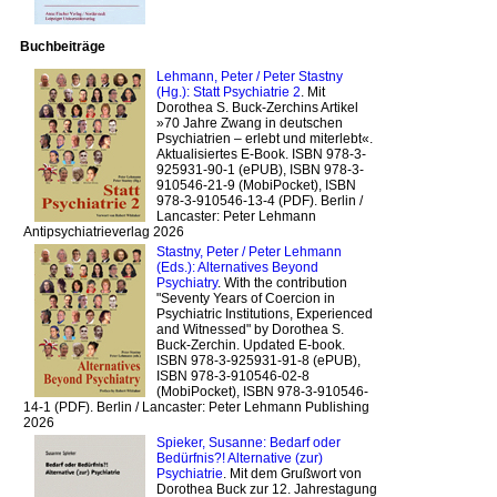
Buchbeiträge
Lehmann, Peter / Peter Stastny
(Hg.): Statt Psychiatrie 2
. Mit
Dorothea S. Buck-Zerchins Artikel
»70 Jahre Zwang in deutschen
Psychiatrien – erlebt und miterlebt«.
Aktualisiertes E-Book. ISBN 978-3-
925931-90-1 (ePUB), ISBN 978-3-
910546-21-9 (MobiPocket), ISBN
978-3-910546-13-4 (PDF). Berlin /
Lancaster: Peter Lehmann
Antipsychiatrieverlag 2026
Stastny, Peter / Peter Lehmann
(Eds.): Alternatives Beyond
Psychiatry
. With the contribution
"Seventy Years of Coercion in
Psychiatric Institutions, Experienced
and Witnessed" by Dorothea S.
Buck-Zerchin. Updated E-book.
ISBN 978-3-925931-91-8 (ePUB),
ISBN 978-3-910546-02-8
(MobiPocket), ISBN 978-3-910546-
14-1 (PDF). Berlin / Lancaster: Peter Lehmann Publishing
2026
Spieker, Susanne: Bedarf oder
Bedürfnis?! Alternative (zur)
Psychiatrie
. Mit dem Grußwort von
Dorothea Buck zur 12. Jahrestagung