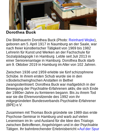
Dorothea Buck
Die Bildhauerin Dorothea Buck (Photo:
Reinhard Wojke
),
geboren am 5. April 1917 in Naumburg an der Saale, war
nach freier künstlerischer Tätigkeit von 1969 bis 1982
Lehrerin für Kunst und Werken an der Fachschule für
Sozialpädagogik I in Hamburg. Lebte seit Juli 2013 in
einer Seniorenanlage in Hamburg. Dorothea Buck starb
am 9. Oktober 2019 in Hamburg im Alter von 102 Jahren.
Zwischen 1936 und 1959 erlebte sie fünf schizophrene
Schübe. In ihrem ersten Schub wurde sie in den
v.Bodelschwinghschen Anstalten in Bethel
zwangssterilisiert. Dorothea Buck war maßgeblich in der
Bewegung der Psychiatrie-Erfahrenen aktiv, die sich Ende
der 1980er-Jahre zu formieren begann. Bis zu ihrem Tod
war sie die Ehrenvorsitzende des 1992 von ihr
mitgegründeten Bundesverbands Psychiatrie-Erfahrener
(BPE) e.V.
Zusammen mit Thomas Bock gründete sie 1989 das erste
Psychose-Seminar in Hamburg und warb auf vielen
Lesereisen im In- und Ausland für die Idee des Trialogs
zwischen Betroffenen, Angehörigen und in der Psychiatrie
Tätigen. Ihr bahnbrechender Erlebnisbericht »
Auf der Spur