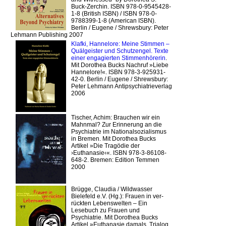
Buck-Zerchin. ISBN 978-0-9545428-
1-8 (British ISBN) / ISBN 978-0-
9788399-1-8 (American ISBN).
Berlin / Eugene / Shrewsbury: Peter
Lehmann Publishing 2007
Klafki, Hannelore: Meine Stimmen –
Quälgeister und Schutzengel. Texte
einer engagierten Stimmenhörerin
.
Mit Dorothea Bucks Nachruf »Liebe
Hannelore!«. ISBN 978-3-925931-
42-0. Berlin / Eugene / Shrewsbury:
Peter Lehmann Antipsychiatrieverlag
2006
Tischer, Achim: Brauchen wir ein
Mahnmal? Zur Erinnerung an die
Psychiatrie im Nationalsozialismus
in Bremen. Mit Dorothea Bucks
Artikel »Die Tragödie der
›Euthanasie‹«. ISBN 978-3-86108-
648-2. Bremen: Edition Temmen
2000
Brügge, Claudia / Wildwasser
Bielefeld e.V. (Hg.): Frauen in ver-
rückten Lebenswelten – Ein
Lesebuch zu Frauen und
Psychiatrie. Mit Dorothea Bucks
Artikel »Euthanasie damals, Trialog