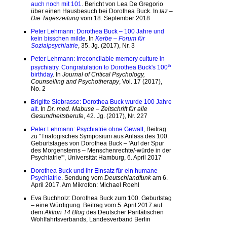
auch noch mit 101
. Bericht von Lea De Gregorio
über einen Hausbesuch bei Dorothea Buck. In
taz –
Die Tageszeitung
vom 18. September 2018
Peter Lehmann: Dorothea Buck – 100 Jahre und
kein bisschen milde
. In
Kerbe – Forum für
Sozialpsychiatrie
, 35. Jg. (2017), Nr. 3
Peter Lehmann: Irreconcilable memory culture in
th
psychiatry. Congratulation to Dorothea Buck's 100
birthday
. In
Journal of Critical Psychology,
Counselling and Psychotherapy
, Vol. 17 (2017),
No. 2
Brigitte Siebrasse: Dorothea Buck wurde 100 Jahre
alt
. In
Dr. med. Mabuse – Zeitschrift für alle
Gesundheitsberufe
, 42. Jg. (2017), Nr. 227
Peter Lehmann: Psychiatrie ohne Gewalt
, Beitrag
zu "Trialogisches Symposium aus Anlass des 100.
Geburtstages von Dorothea Buck
–
'Auf der Spur
des Morgensterns
–
Menschenrechte/-würde in der
Psychiatrie'", Universität Hamburg, 6. April 2017
Dorothea Buck und ihr Einsatz für ein humane
Psychiatrie
. Sendung vom
Deutschlandfunk
am 6.
April 2017. Am Mikrofon: Michael Roehl
Eva Buchholz: Dorothea Buck zum 100. Geburtstag
– eine Würdigung. Beitrag vom 5. April 2017 auf
dem
Aktion T4 Blog
des Deutscher Paritätischen
Wohlfahrtsverbands, Landesverband Berlin