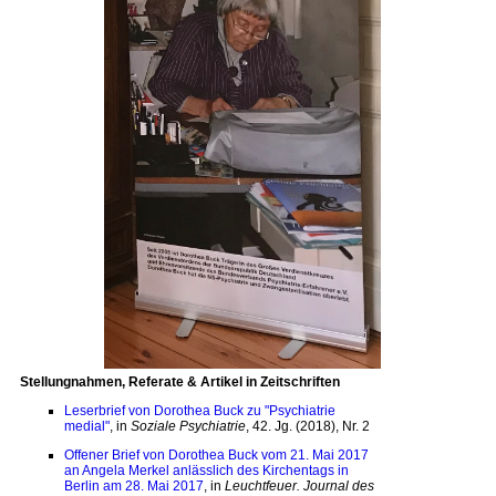
Stellungnahmen, Referate & Artikel in Zeitschriften
Leserbrief von Dorothea Buck zu "Psychiatrie
medial"
, in
Soziale Psychiatrie
, 42. Jg. (2018), Nr. 2
Offener Brief von Dorothea Buck vom 21. Mai 2017
an Angela Merkel anlässlich des Kirchentags in
Berlin am 28. Mai 2017
, in
Leuchtfeuer. Journal des