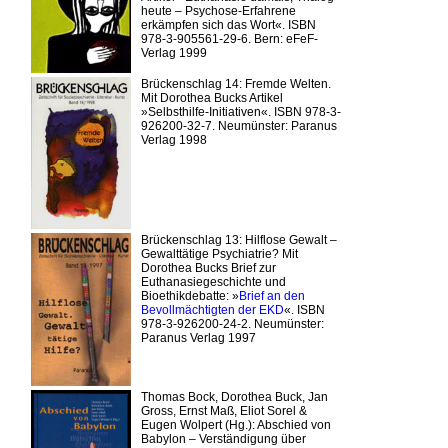
heute – Psychose-Erfahrene
erkämpfen sich das Wort«. ISBN
978-3-905561-29-6. Bern: eFeF-
Verlag 1999
Brückenschlag 14: Fremde Welten.
Mit Dorothea Bucks Artikel
»Selbsthilfe-Initiativen«. ISBN 978-3-
926200-32-7. Neumünster: Paranus
Verlag 1998
Brückenschlag 13: Hilflose Gewalt –
Gewalttätige Psychiatrie? Mit
Dorothea Bucks Brief zur
Euthanasiegeschichte und
Bioethikdebatte: »
Brief an den
Bevollmächtigten der EKD
«. ISBN
978-3-926200-24-2. Neumünster:
Paranus Verlag 1997
Thomas Bock, Dorothea Buck, Jan
Gross, Ernst Maß, Eliot Sorel &
Eugen Wolpert (Hg.): Abschied von
Babylon – Verständigung über