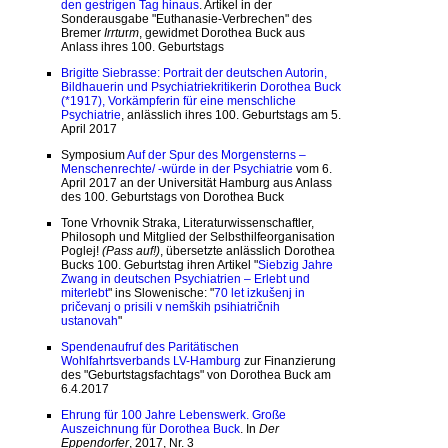
den gestrigen Tag hinaus
. Artikel in der
Sonderausgabe "Euthanasie-Verbrechen" des
Bremer
Irrtu
r
m
, gewidmet Dorothea Buck aus
Anlass ihres 100. Geburtstags
Brigitte Siebrasse: Portrait der deutschen Autorin,
Bildhauerin und Psychiatriekritikerin Dorothea Buck
(*1917), Vorkämpferin für eine menschliche
Psychiatrie
, anlässlich ihres 100. Geburtstags am 5.
April 2017
Symposium
Auf der Spur des Morgensterns –
Menschenrechte/ -würde in der Psychiatrie
vom 6.
April 2017 an der Universität Hamburg aus Anlass
des 100. Geburtstags von Dorothea Buck
Tone Vrhovnik Straka, Literaturwissenschaftler,
Philosoph und Mitglied der Selbsthilfeorganisation
Poglej!
(Pass auf!)
, übersetzte anlässlich Dorothea
Bucks 100. Geburtstag ihren Artikel "
Siebzig Jahre
Zwang in deutschen Psychiatrien – Erlebt und
miterlebt
" ins Slowenische: "
70 let izkušenj in
pričevanj o prisili v nemških psihiatričnih
ustanovah
"
Spendenaufruf des Paritätischen
Wohlfahrtsverbands LV-Hamburg
zur Finanzierung
des "Geburtstagsfachtags" von Dorothea Buck am
6.4.2017
Ehrung für 100 Jahre Lebenswerk. Große
Auszeichnung für Dorothea Buck
. In
Der
Eppendorfer
, 2017, Nr. 3