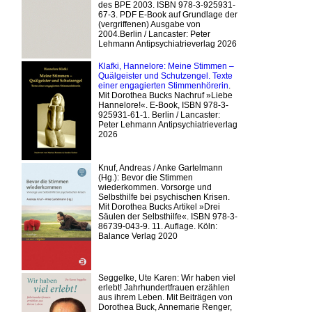
des BPE 2003. ISBN 978-3-925931-
67-3. PDF E-Book auf Grundlage der
(vergriffenen) Ausgabe von
2004.Berlin / Lancaster: Peter
Lehmann Antipsychiatrieverlag 2026
Klafki, Hannelore: Meine Stimmen –
Quälgeister und Schutzengel. Texte
einer engagierten Stimmenhörerin
.
Mit Dorothea Bucks Nachruf »Liebe
Hannelore!«. E-Book, ISBN 978-3-
925931-61-1. Berlin / Lancaster:
Peter Lehmann Antipsychiatrieverlag
2026
Knuf, Andreas / Anke Gartelmann
(Hg.): Bevor die Stimmen
wiederkommen. Vorsorge und
Selbsthilfe bei psychischen Krisen.
Mit Dorothea Bucks Artikel »Drei
Säulen der Selbsthilfe«. ISBN 978-3-
86739-043-9. 11. Auflage. Köln:
Balance Verlag 2020
Seggelke, Ute Karen: Wir haben viel
erlebt! Jahrhundertfrauen erzählen
aus ihrem Leben. Mit Beiträgen von
Dorothea Buck, Annemarie Renger,