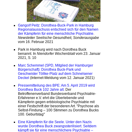
Gangolf Peitz: Dorothea-Buck-Park in Hamburg
Regionalausschuss entschied sich für den Namen
der Kämpferin für eine menschliche Psychiatrie
.
Newsletter Seelische Gesundheit, Sonderausgabe
vom 16. Februar 2021
Park in Hamburg wird nach Dorothea Buck
benannt. In
Niendorfer Wochenblatt
vom 23. Januar
2021, S. 10
Marc Schemmel (SPD, Mitglied der Hamburger
Bürgerschaft): Dorothea Buck-Park und
Geschwister Töllke-Platz auf dem Schnelsener
Deckel
(Internet-Meldung vom 12. Januar 2021)
Pressemitteilung des BPE: Am 5. April 2019 wird
Dorothea Buck 102 Jahre alt
. Der
Betroffenenverband Bundesverband Psychiatrie-
Erfahrener e.V. ehrt die Überlebende und
Kämpferin gegen erbbiologische Psychiatrie mit
einer Festschrift der besonderen Art. "Psychose als
Selbst-Findung – 100 Stimmen zu Dorothea Bucks
100. Geburtstag"
Eine Kämpferin für die Seele. Unter den Nazis
wurde Dorothea Buck zwangssterilisiert. Seitdem
kämpft sie für eine menschlichere Psychiatrie –