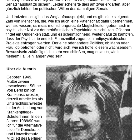
nichtpsychiatrischer Projekte wie z.B. dem Weglaufhaus aus dem
Senatshaushalt zu sichern. Leider scheiterte dies am zwar erklärten, aber
gänzlich fehlenden politischen Willen des damaligen Senats.
Und trotzdem, es gibt das Weglaufhausprojekt, und es gibt eine steigende
Zahl von Menschen, die, wie ich auch, eine Patenschaft dafür übernehmen,
weil sie wissen, es muss menschengerechte Möglichkeiten geben, sich in
psychischer Not vor der herkömmlichen Psychiatrie zu schützen. Offenbar
findet ein Umdenken statt, und es scheint lohnend, weiter dafür zu kämpfen,
dass der Psychiatrie endlich Finanzmittel zugunsten antipsychiatrischer
Projekte entzogen werden. Der eine oder andere Politiker, ob Mann oder
Frau, ob betroffen oder nicht, wird sich, wie ich hoffe, diesem wachsendem
Bewusstsein zukünftig nicht mehr verschließen, mag es auch, wie in
meinem Fall, ein langer Weg sein.
Über die Autorin
Geboren 1949.
Mutter zweier
erwachsener Söhne.
Von Beruf bin ich
Krankenschwester,
derzeit arbeite ich als
Unterrichtsschwester
in der Ausbildung von
Krankenpflege-
SchülerInnen. In den
Jahren 1989/90 war
ich für die Alternative
Liste für Demokratie
und Umweltschutz
Mitglied des Berliner