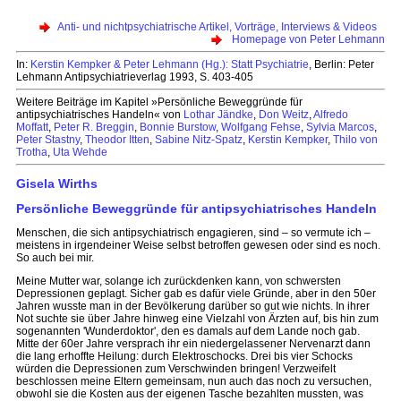
Anti- und nichtpsychiatrische Artikel, Vorträge, Interviews & Videos
Homepage von Peter Lehmann
In:
Kerstin Kempker & Peter Lehmann (Hg.): Statt Psychiatrie
, Berlin: Peter
Lehmann Antipsychiatrieverlag 1993, S. 403-405
Weitere Beiträge im Kapitel »Persönliche Beweggründe für
antipsychiatrisches Handeln« von
Lothar Jändke
,
Don Weitz
,
Alfredo
Moffatt
,
Peter R. Breggin
,
Bonnie Burstow
,
Wolfgang Fehse
,
Sylvia Marcos
,
Peter Stastny
,
Theodor Itten
,
Sabine Nitz-Spatz
,
Kerstin Kempker
,
Thilo von
Trotha
,
Uta Wehde
Gisela Wirths
Persönliche Beweggründe für antipsychiatrisches Handeln
Menschen, die sich antipsychiatrisch engagieren, sind – so vermute ich –
meistens in irgendeiner Weise selbst betroffen gewesen oder sind es noch.
So auch bei mir.
Meine Mutter war, solange ich zurückdenken kann, von schwersten
Depressionen geplagt. Sicher gab es dafür viele Gründe, aber in den 50er
Jahren wusste man in der Bevölkerung darüber so gut wie nichts. In ihrer
Not suchte sie über Jahre hinweg eine Vielzahl von Ärzten auf, bis hin zum
sogenannten 'Wunderdoktor', den es damals auf dem Lande noch gab.
Mitte der 60er Jahre versprach ihr ein niedergelassener Nervenarzt dann
die lang erhoffte Heilung: durch Elektroschocks. Drei bis vier Schocks
würden die Depressionen zum Verschwinden bringen! Verzweifelt
beschlossen meine Eltern gemeinsam, nun auch das noch zu versuchen,
obwohl sie die Kosten aus der eigenen Tasche bezahlten mussten, was