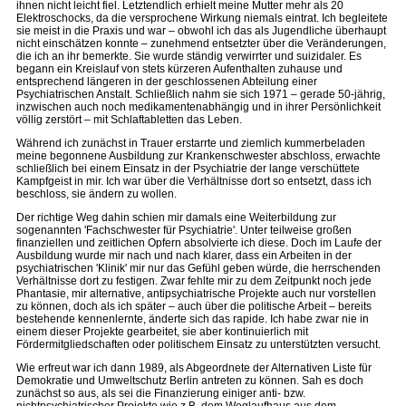
ihnen nicht leicht fiel. Letztendlich erhielt meine Mutter mehr als 20
Elektroschocks, da die versprochene Wirkung niemals eintrat. Ich begleitete
sie meist in die Praxis und war – obwohl ich das als Jugendliche überhaupt
nicht einschätzen konnte – zunehmend entsetzter über die Veränderungen,
die ich an ihr bemerkte. Sie wurde ständig verwirrter und suizidaler. Es
begann ein Kreislauf von stets kürzeren Aufenthalten zuhause und
entsprechend längeren in der geschlossenen Abteilung einer
Psychiatrischen Anstalt. Schließlich nahm sie sich 1971 – gerade 50-jährig,
inzwischen auch noch medikamentenabhängig und in ihrer Persönlichkeit
völlig zerstört – mit Schlaftabletten das Leben.
Während ich zunächst in Trauer erstarrte und ziemlich kummerbeladen
meine begonnene Ausbildung zur Krankenschwester abschloss, erwachte
schließlich bei einem Einsatz in der Psychiatrie der lange verschüttete
Kampfgeist in mir. Ich war über die Verhältnisse dort so entsetzt, dass ich
beschloss, sie ändern zu wollen.
Der richtige Weg dahin schien mir damals eine Weiterbildung zur
sogenannten 'Fachschwester für Psychiatrie'. Unter teilweise großen
finanziellen und zeitlichen Opfern absolvierte ich diese. Doch im Laufe der
Ausbildung wurde mir nach und nach klarer, dass ein Arbeiten in der
psychiatrischen 'Klinik' mir nur das Gefühl geben würde, die herrschenden
Verhältnisse dort zu festigen. Zwar fehlte mir zu dem Zeitpunkt noch jede
Phantasie, mir alternative, antipsychiatrische Projekte auch nur vorstellen
zu können, doch als ich später – auch über die politische Arbeit – bereits
bestehende kennenlernte, änderte sich das rapide. Ich habe zwar nie in
einem dieser Projekte gearbeitet, sie aber kontinuierlich mit
Fördermitgliedschaften oder politischem Einsatz zu unterstützten versucht.
Wie erfreut war ich dann 1989, als Abgeordnete der Alternativen Liste für
Demokratie und Umweltschutz Berlin antreten zu können. Sah es doch
zunächst so aus, als sei die Finanzierung einiger anti- bzw.