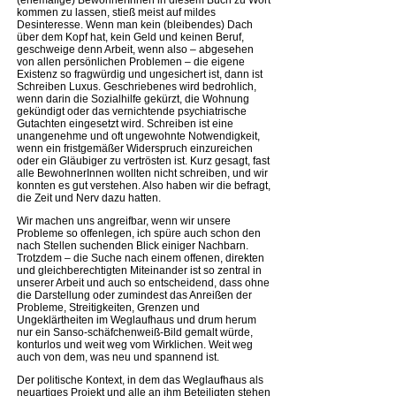
kommen zu lassen, stieß meist auf mildes
Desinteresse. Wenn man kein (bleibendes) Dach
über dem Kopf hat, kein Geld und keinen Beruf,
geschweige denn Arbeit, wenn also – abgesehen
von allen persönlichen Problemen – die eigene
Existenz so fragwürdig und ungesichert ist, dann ist
Schreiben Luxus. Geschriebenes wird bedrohlich,
wenn darin die Sozialhilfe gekürzt, die Wohnung
gekündigt oder das vernichtende psychiatrische
Gutachten eingesetzt wird. Schreiben ist eine
unangenehme und oft ungewohnte Notwendigkeit,
wenn ein fristgemäßer Widerspruch einzureichen
oder ein Gläubiger zu vertrösten ist. Kurz gesagt, fast
alle BewohnerInnen wollten nicht schreiben, und wir
konnten es gut verstehen. Also haben wir die befragt,
die Zeit und Nerv dazu hatten.
Wir machen uns angreifbar, wenn wir unsere
Probleme so offenlegen, ich spüre auch schon den
nach Stellen suchenden Blick einiger Nachbarn.
Trotzdem – die Suche nach einem offenen, direkten
und gleichberechtigten Miteinander ist so zentral in
unserer Arbeit und auch so entscheidend, dass ohne
die Darstellung oder zumindest das Anreißen der
Probleme, Streitigkeiten, Grenzen und
Ungeklärtheiten im Weglaufhaus und drum herum
nur ein Sanso-schäfchenweiß-Bild gemalt würde,
konturlos und weit weg vom Wirklichen. Weit weg
auch von dem, was neu und spannend ist.
Der politische Kontext, in dem das Weglaufhaus als
neuartiges Projekt und alle an ihm Beteiligten stehen