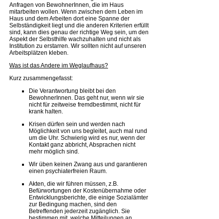
Anfragen von BewohnerInnen, die im Haus
mitarbeiten wollen. Wenn zwischen dem Leben im
Haus und dem Arbeiten dort eine Spanne der
Selbständigkeit liegt und die anderen Kriterien erfüllt
sind, kann dies genau der richtige Weg sein, um den
Aspekt der Selbsthilfe wachzuhalten und nicht als
Institution zu erstarren. Wir sollten nicht auf unseren
Arbeitsplätzen kleben.
Was ist das Andere im Weglaufhaus?
Kurz zusammengefasst:
Die Verantwortung bleibt bei den
BewohnerInnen. Das geht nur, wenn wir sie
nicht für zeitweise fremdbestimmt, nicht für
krank halten.
Krisen dürfen sein und werden nach
Möglichkeit von uns begleitet, auch mal rund
um die Uhr. Schwierig wird es nur, wenn der
Kontakt ganz abbricht, Absprachen nicht
mehr möglich sind.
Wir üben keinen Zwang aus und garantieren
einen psychiaterfreien Raum.
Akten, die wir führen müssen, z.B.
Befürwortungen der Kostenübernahme oder
Entwicklungsberichte, die einige Sozialämter
zur Bedingung machen, sind den
Betreffenden jederzeit zugänglich. Sie
bestimmen mit, welche Mitteilungen an