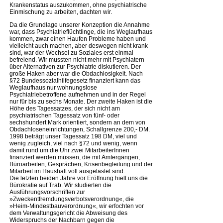
Krankenstatus auszukommen, ohne psychiatrische
Einmischung zu arbeiten, dachten wir.
Da die Grundlage unserer Konzeption die Annahme
war, dass Psychiatrieflüchtlinge, die ins Weglaufhaus
kommen, zwar einen Haufen Probleme haben und
vielleicht auch machen, aber deswegen nicht krank
sind, war der Wechsel zu Soziales erst einmal
befreiend. Wir mussten nicht mehr mit Psychiatern
über Alternativen zur Psychiatrie diskutieren. Der
große Haken aber war die Obdachlosigkeit. Nach
§72 Bundessozialhilfegesetz finanziert kann das
Weglaufhaus nur wohnungslose
Psychiatriebetroffene aufnehmen und in der Regel
nur für bis zu sechs Monate. Der zweite Haken ist die
Höhe des Tagessatzes, der sich nicht am
psychiatrischen Tagessatz von fünf- oder
sechshundert Mark orientiert, sondern an dem von
Obdachloseneinrichtungen, Schallgrenze 200,- DM.
1998 beträgt unser Tagessatz 198 DM, viel und
wenig zugleich, viel nach §72 und wenig, wenn
damit rund um die Uhr zwei MitarbeiterInnen
finanziert werden müssen, die mit Ämtergängen,
Büroarbeiten, Gesprächen, Krisenbegleitung und der
Mitarbeit im Haushalt voll ausgelastet sind.
Die letzten beiden Jahre vor Eröffnung hielt uns die
Bürokratie auf Trab. Wir studierten die
Ausführungsvorschriften zur
»Zweckentfremdungsverbotsverordnung«, die
»Heim-Mindestbauverordnung«, wir erfochten vor
dem Verwaltungsgericht die Abweisung des
Widerspruchs der Nachbarn gegen die