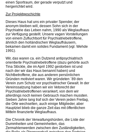
einen Sportraum, der gerade verputzt und
hergerichtet wird.
Zur Projektgeschichte
Dieses Haus hat uns ein privater Spender, der
anonym bleiben will, dessen Sohn sich in der
Psychiatrie das Leben nahm, 1990 als Weglaufhaus
zur Verfügung gestellt. Unsere vagen Vorstellungen
von einem Zufluchtsort für Psychiatriebetroffene,
ähnlich den holländischen Weglaufhäusern,
bekamen damit ein solides Fundament (vgl. Wehde
1991).
Wir, das waren ca. ein Dutzend antipsychiatrisch
orientierte Psychiatriebetroffene (dazu gehörte auch
Tina Stöckle, die im April 1992 gestorben ist und
nach der wir das Haus benannt haben) und
Nichtbetroffene, die aus anderen persönlichen
Gründen motiviert waren. Wir gründeten `89 den
Verein zum Schutz vor psychiatrischer Gewalt. In der
Vereinssatzung haben wir ein Vetorecht der
Psychiatriebetroffenen verankert, von dem wir
allerdings noch keinen Gebrauch machen mussten.
Sieben Jahre lang traf sich der Verein jeden Freitag,
die Orte wechselten, auch einige Mitglieder, aber
Hauptziel blieb die ganze Zeit das mit öffentlichen
Mitteln finanzierte Weglaufhaus.
Die Chronik der Verwaltungshürden, die Liste der
Dummheiten und Gemeinheiten, das
Zermahlenwerden zwischen den Zuständigkeiten,
die Rolle als Pingpongball zwischen den Parteien,