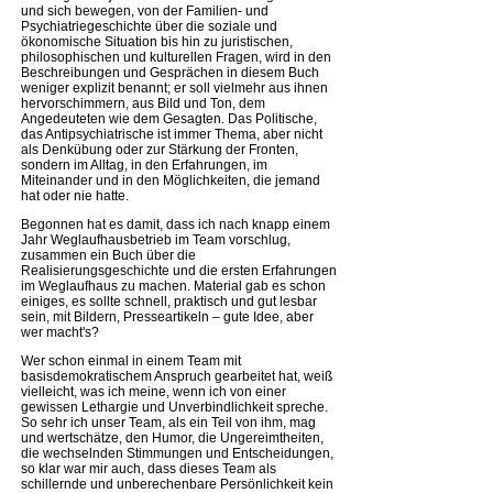
und sich bewegen, von der Familien- und
Psychiatriegeschichte über die soziale und
ökonomische Situation bis hin zu juristischen,
philosophischen und kulturellen Fragen, wird in den
Beschreibungen und Gesprächen in diesem Buch
weniger explizit benannt; er soll vielmehr aus ihnen
hervorschimmern, aus Bild und Ton, dem
Angedeuteten wie dem Gesagten. Das Politische,
das Antipsychiatrische ist immer Thema, aber nicht
als Denkübung oder zur Stärkung der Fronten,
sondern im Alltag, in den Erfahrungen, im
Miteinander und in den Möglichkeiten, die jemand
hat oder nie hatte.
Begonnen hat es damit, dass ich nach knapp einem
Jahr Weglaufhausbetrieb im Team vorschlug,
zusammen ein Buch über die
Realisierungsgeschichte und die ersten Erfahrungen
im Weglaufhaus zu machen. Material gab es schon
einiges, es sollte schnell, praktisch und gut lesbar
sein, mit Bildern, Presseartikeln – gute Idee, aber
wer macht's?
Wer schon einmal in einem Team mit
basisdemokratischem Anspruch gearbeitet hat, weiß
vielleicht, was ich meine, wenn ich von einer
gewissen Lethargie und Unverbindlichkeit spreche.
So sehr ich unser Team, als ein Teil von ihm, mag
und wertschätze, den Humor, die Ungereimtheiten,
die wechselnden Stimmungen und Entscheidungen,
so klar war mir auch, dass dieses Team als
schillernde und unberechenbare Persönlichkeit kein