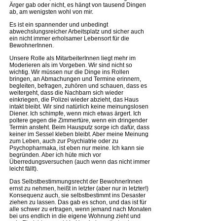
Ärger gab oder nicht, es hängt von tausend Dingen
ab, am wenigsten wohl von mir.
Es ist ein spannender und unbedingt
abwechslungsreicher Arbeitsplatz und sicher auch
ein nicht immer erholsamer Lebensort für die
BewohnerInnen.
Unsere Rolle als MitarbeiterInnen liegt mehr im
Moderieren als im Vorgeben. Wir sind nicht so
wichtig. Wir müssen nur die Dinge ins Rollen
bringen, an Abmachungen und Termine erinnern,
begleiten, befragen, zuhören und schauen, dass es
weitergeht, dass die Nachbarn sich wieder
einkriegen, die Polizei wieder abzieht, das Haus
intakt bleibt. Wir sind natürlich keine meinungslosen
Diener. Ich schimpfe, wenn mich etwas ärgert. Ich
poltere gegen die Zimmertüre, wenn ein dringender
Termin ansteht. Beim Hausputz sorge ich dafür, dass
keiner im Sessel kleben bleibt. Aber meine Meinung
zum Leben, auch zur Psychiatrie oder zu
Psychopharmaka, ist eben nur meine. Ich kann sie
begründen. Aber ich hüte mich vor
Überredungsversuchen (auch wenn das nicht immer
leicht fällt).
Das Selbstbestimmungsrecht der BewohnerInnen
ernst zu nehmen, heißt in letzter (aber nur in letzter!)
Konsequenz auch, sie selbstbestimmt ins Desaster
ziehen zu lassen. Das gab es schon, und das ist für
alle schwer zu ertragen, wenn jemand nach Monaten
bei uns endlich in die eigene Wohnung zieht und