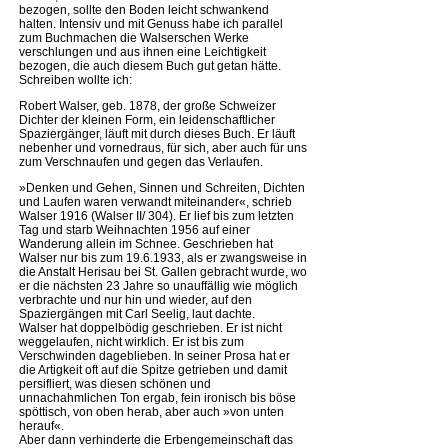
bezogen, sollte den Boden leicht schwankend
halten. Intensiv und mit Genuss habe ich parallel
zum Buchmachen die Walserschen Werke
verschlungen und aus ihnen eine Leichtigkeit
bezogen, die auch diesem Buch gut getan hätte.
Schreiben wollte ich:
Robert Walser, geb. 1878, der große Schweizer
Dichter der kleinen Form, ein leidenschaftlicher
Spaziergänger, läuft mit durch dieses Buch. Er läuft
nebenher und vornedraus, für sich, aber auch für uns
zum Verschnaufen und gegen das Verlaufen.
»Denken und Gehen, Sinnen und Schreiten, Dichten
und Laufen waren verwandt miteinander«, schrieb
Walser 1916 (Walser II/ 304). Er lief bis zum letzten
Tag und starb Weihnachten 1956 auf einer
Wanderung allein im Schnee. Geschrieben hat
Walser nur bis zum 19.6.1933, als er zwangsweise in
die Anstalt Herisau bei St. Gallen gebracht wurde, wo
er die nächsten 23 Jahre so unauffällig wie möglich
verbrachte und nur hin und wieder, auf den
Spaziergängen mit Carl Seelig, laut dachte.
Walser hat doppelbödig geschrieben. Er ist nicht
weggelaufen, nicht wirklich. Er ist bis zum
Verschwinden dageblieben. In seiner Prosa hat er
die Artigkeit oft auf die Spitze getrieben und damit
persifliert, was diesen schönen und
unnachahmlichen Ton ergab, fein ironisch bis böse
spöttisch, von oben herab, aber auch »von unten
herauf«.
Aber dann verhinderte die Erbengemeinschaft das