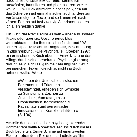
dass ich krass subjektiv schreibe, konnte ich
auswählen, formulieren und phantasieren, wie ich
wollte. Zum Glück animierte dieser Spaß, den mir
das Schreiben auf einmal machte, auch andere zum
Verfassen eigener Texte, und so kamen wir nach
zähem Beginn auf fast zwanzig AutorInnen, denen
ich allen herzlich danke!
Ein Buch der Praxis sollte es sein – aber aus unserer
Praxis oder über sie, Geschehenes bloß
wiederkäuend oder theoretisch reflektierend? Wie
schnell kippt Reflexion in Diagnostik, Beschreibung
in Zuschreibung. »Die Psychofalle« (Joepen 1997),
ein erfrischendes Buch über die Entwirklichung des
Alltags durch seine penetrante Psychologisierung,
das ich zeitgleich las, gab meinem unguten Gefühl
bei manchen Texten, die ich so nicht ins Buch
nehmen wollte, Worte:
»Wo aber der Unterschied zwischen
Benennen und Erkennen
verschwindet, erheben sich Symbole
zu Symptomen, Zeichen zu
Anzeichen, Vermutungen zu
Problematiken, Korrelationen zu
Kausalitäten und semantische
Innovationen zu Krankheitsbildern.«
(S. 104)
Anstelle der sonst üblichen psychologisierenden
Kommentare sollte Robert Walser uns durch dieses
Buch begleiten. Seine Stimme auf einer zweiten
Ebene, neben dem Text und nur indirekt auf ihn