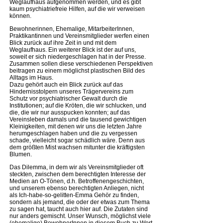
Weglaufhaus aufgenommen werden, und es gibt
kaum psychiatriefreie Hilfen, auf die wir verweisen
können.
Bewohnerinnen, Ehemalige, MitarbeiterInnen,
Praktikantinnen und Vereinsmitglieder werfen einen
Blick zurück auf ihre Zeit in und mit dem
Weglaufhaus. Ein weiterer Blick ist der auf uns,
soweit er sich niedergeschlagen hat in der Presse.
Zusammen sollen diese verschiedenen Perspektiven
beitragen zu einem möglichst plastischen Bild des
Alltags im Haus.
Dazu gehört auch ein Blick zurück auf das
Hindernisstolpern unseres Trägervereins zum
Schutz vor psychiatrischer Gewalt durch die
Institutionen; auf die Kröten, die wir schlucken, und
die, die wir nur ausspucken konnten; auf das
Vereinsleben damals und die tausend gewichtigen
Kleinigkeiten, mit denen wir uns die letzten Jahre
herumgeschlagen haben und die zu vergessen
schade, vielleicht sogar schädlich wäre. Denn aus
dem größten Mist wachsen mitunter die kräftigsten
Blumen.
Das Dilemma, in dem wir als Vereinsmitglieder oft
steckten, zwischen dem berechtigten Interesse der
Medien an O-Tönen, d.h. Betroffenengeschichten,
und unserem ebenso berechtigten Anliegen, nicht
als Ich-habe-so-gelitten-Emma Gehör zu finden,
sondern als jemand, die oder der etwas zum Thema
zu sagen hat, taucht auch hier auf. Die Zutaten sind
nur anders gemischt. Unser Wunsch, möglichst viele
(ehemalige) BewohnerInnen in diesem Buch zu Wort