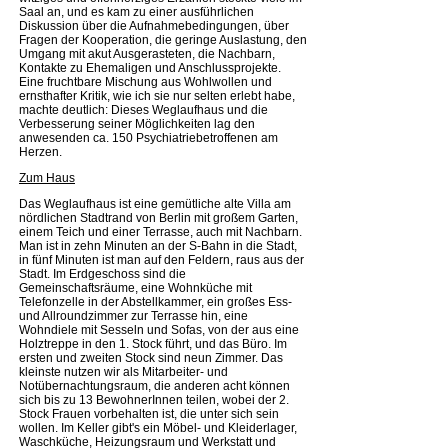
Saal an, und es kam zu einer ausführlichen
Diskussion über die Aufnahmebedingungen, über
Fragen der Kooperation, die geringe Auslastung, den
Umgang mit akut Ausgerasteten, die Nachbarn,
Kontakte zu Ehemaligen und Anschlussprojekte.
Eine fruchtbare Mischung aus Wohlwollen und
ernsthafter Kritik, wie ich sie nur selten erlebt habe,
machte deutlich: Dieses Weglaufhaus und die
Verbesserung seiner Möglichkeiten lag den
anwesenden ca. 150 Psychiatriebetroffenen am
Herzen.
Zum Haus
Das Weglaufhaus ist eine gemütliche alte Villa am
nördlichen Stadtrand von Berlin mit großem Garten,
einem Teich und einer Terrasse, auch mit Nachbarn.
Man ist in zehn Minuten an der S-Bahn in die Stadt,
in fünf Minuten ist man auf den Feldern, raus aus der
Stadt. Im Erdgeschoss sind die
Gemeinschaftsräume, eine Wohnküche mit
Telefonzelle in der Abstellkammer, ein großes Ess-
und Allroundzimmer zur Terrasse hin, eine
Wohndiele mit Sesseln und Sofas, von der aus eine
Holztreppe in den 1. Stock führt, und das Büro. Im
ersten und zweiten Stock sind neun Zimmer. Das
kleinste nutzen wir als Mitarbeiter- und
Notübernachtungsraum, die anderen acht können
sich bis zu 13 BewohnerInnen teilen, wobei der 2.
Stock Frauen vorbehalten ist, die unter sich sein
wollen. Im Keller gibt's ein Möbel- und Kleiderlager,
Waschküche, Heizungsraum und Werkstatt und