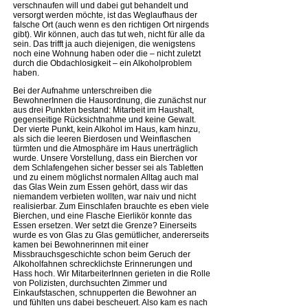
verschnaufen will und dabei gut behandelt und
versorgt werden möchte, ist das Weglaufhaus der
falsche Ort (auch wenn es den richtigen Ort nirgends
gibt). Wir können, auch das tut weh, nicht für alle da
sein. Das trifft ja auch diejenigen, die wenigstens
noch eine Wohnung haben oder die – nicht zuletzt
durch die Obdachlosigkeit – ein Alkoholproblem
haben.
Bei der Aufnahme unterschreiben die
BewohnerInnen die Hausordnung, die zunächst nur
aus drei Punkten bestand: Mitarbeit im Haushalt,
gegenseitige Rücksichtnahme und keine Gewalt.
Der vierte Punkt, kein Alkohol im Haus, kam hinzu,
als sich die leeren Bierdosen und Weinflaschen
türmten und die Atmosphäre im Haus unerträglich
wurde. Unsere Vorstellung, dass ein Bierchen vor
dem Schlafengehen sicher besser sei als Tabletten
und zu einem möglichst normalen Alltag auch mal
das Glas Wein zum Essen gehört, dass wir das
niemandem verbieten wollten, war naiv und nicht
realisierbar. Zum Einschlafen brauchte es eben viele
Bierchen, und eine Flasche Eierlikör konnte das
Essen ersetzen. Wer setzt die Grenze? Einerseits
wurde es von Glas zu Glas gemütlicher, andererseits
kamen bei Bewohnerinnen mit einer
Missbrauchsgeschichte schon beim Geruch der
Alkoholfahnen schrecklichste Erinnerungen und
Hass hoch. Wir MitarbeiterInnen gerieten in die Rolle
von Polizisten, durchsuchten Zimmer und
Einkaufstaschen, schnupperten die Bewohner an
und fühlten uns dabei bescheuert. Also kam es nach