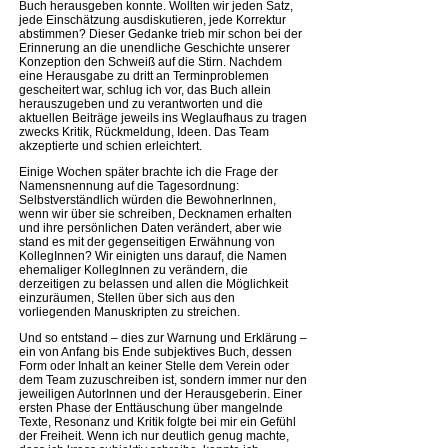
Buch herausgeben konnte. Wollten wir jeden Satz,
jede Einschätzung ausdiskutieren, jede Korrektur
abstimmen? Dieser Gedanke trieb mir schon bei der
Erinnerung an die unendliche Geschichte unserer
Konzeption den Schweiß auf die Stirn. Nachdem
eine Herausgabe zu dritt an Terminproblemen
gescheitert war, schlug ich vor, das Buch allein
herauszugeben und zu verantworten und die
aktuellen Beiträge jeweils ins Weglaufhaus zu tragen
zwecks Kritik, Rückmeldung, Ideen. Das Team
akzeptierte und schien erleichtert.
Einige Wochen später brachte ich die Frage der
Namensnennung auf die Tagesordnung:
Selbstverständlich würden die BewohnerInnen,
wenn wir über sie schreiben, Decknamen erhalten
und ihre persönlichen Daten verändert, aber wie
stand es mit der gegenseitigen Erwähnung von
KollegInnen? Wir einigten uns darauf, die Namen
ehemaliger KollegInnen zu verändern, die
derzeitigen zu belassen und allen die Möglichkeit
einzuräumen, Stellen über sich aus den
vorliegenden Manuskripten zu streichen.
Und so entstand – dies zur Warnung und Erklärung –
ein von Anfang bis Ende subjektives Buch, dessen
Form oder Inhalt an keiner Stelle dem Verein oder
dem Team zuzuschreiben ist, sondern immer nur den
jeweiligen AutorInnen und der Herausgeberin. Einer
ersten Phase der Enttäuschung über mangelnde
Texte, Resonanz und Kritik folgte bei mir ein Gefühl
der Freiheit. Wenn ich nur deutlich genug machte,