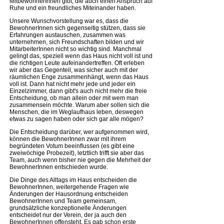
MitbewohnerInnen gibt, die auch einen Anspruch auf
Ruhe und ein freundliches Miteinander haben.
Unsere Wunschvorstellung war es, dass die
BewohnerInnen sich gegenseitig stützen, dass sie
Erfahrungen austauschen, zusammen was
unternehmen, sich Freundschaften bilden und wir
MitarbeiterInnen nicht so wichtig sind. Manchmal
gelingt das, speziell wenn das Haus nicht voll ist und
die richtigen Leute aufeinandertreffen. Oft erleben
wir aber das Gegenteil, was sicher auch mit der
räumlichen Enge zusammenhängt, wenn das Haus
voll ist. Dann hat nicht mehr jede und jeder ein
Einzelzimmer, dann gibt's auch nicht mehr die freie
Entscheidung, ob man allein oder mit wem man
zusammensein möchte. Warum aber sollen sich die
Menschen, die im Weglaufhaus leben, deswegen
etwas zu sagen haben oder sich gar alle mögen?
Die Entscheidung darüber, wer aufgenommen wird,
können die BewohnerInnen zwar mit ihrem
begründeten Votum beeinflussen (es gibt eine
zweiwöchige Probezeit), letztlich trifft sie aber das
Team, auch wenn bisher nie gegen die Mehrheit der
BewohnerInnen entschieden wurde.
Die Dinge des Alltags im Haus entscheiden die
BewohnerInnen, weitergehende Fragen wie
Änderungen der Hausordnung entscheiden
BewohnerInnen und Team gemeinsam,
grundsätzliche konzeptionelle Änderungen
entscheidet nur der Verein, der ja auch den
BewohnerInnen offensteht. Es gab schon erste