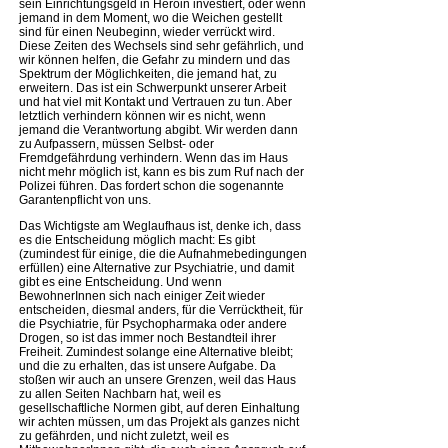
sein Einrichtungsgeld in Heroin investiert, oder wenn
jemand in dem Moment, wo die Weichen gestellt
sind für einen Neubeginn, wieder verrückt wird.
Diese Zeiten des Wechsels sind sehr gefährlich, und
wir können helfen, die Gefahr zu mindern und das
Spektrum der Möglichkeiten, die jemand hat, zu
erweitern. Das ist ein Schwerpunkt unserer Arbeit
und hat viel mit Kontakt und Vertrauen zu tun. Aber
letztlich verhindern können wir es nicht, wenn
jemand die Verantwortung abgibt. Wir werden dann
zu Aufpassern, müssen Selbst- oder
Fremdgefährdung verhindern. Wenn das im Haus
nicht mehr möglich ist, kann es bis zum Ruf nach der
Polizei führen. Das fordert schon die sogenannte
Garantenpflicht von uns.
Das Wichtigste am Weglaufhaus ist, denke ich, dass
es die Entscheidung möglich macht: Es gibt
(zumindest für einige, die die Aufnahmebedingungen
erfüllen) eine Alternative zur Psychiatrie, und damit
gibt es eine Entscheidung. Und wenn
BewohnerInnen sich nach einiger Zeit wieder
entscheiden, diesmal anders, für die Verrücktheit, für
die Psychiatrie, für Psychopharmaka oder andere
Drogen, so ist das immer noch Bestandteil ihrer
Freiheit. Zumindest solange eine Alternative bleibt;
und die zu erhalten, das ist unsere Aufgabe. Da
stoßen wir auch an unsere Grenzen, weil das Haus
zu allen Seiten Nachbarn hat, weil es
gesellschaftliche Normen gibt, auf deren Einhaltung
wir achten müssen, um das Projekt als ganzes nicht
zu gefährden, und nicht zuletzt, weil es