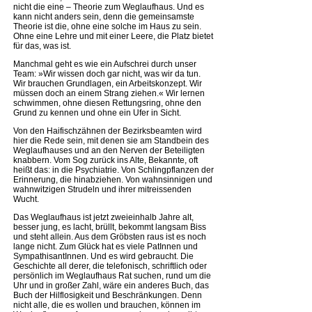
nicht die eine – Theorie zum Weglaufhaus. Und es
kann nicht anders sein, denn die gemeinsamste
Theorie ist die, ohne eine solche im Haus zu sein.
Ohne eine Lehre und mit einer Leere, die Platz bietet
für das, was ist.
Manchmal geht es wie ein Aufschrei durch unser
Team: »Wir wissen doch gar nicht, was wir da tun.
Wir brauchen Grundlagen, ein Arbeitskonzept. Wir
müssen doch an einem Strang ziehen.« Wir lernen
schwimmen, ohne diesen Rettungsring, ohne den
Grund zu kennen und ohne ein Ufer in Sicht.
Von den Haifischzähnen der Bezirksbeamten wird
hier die Rede sein, mit denen sie am Standbein des
Weglaufhauses und an den Nerven der Beteiligten
knabbern. Vom Sog zurück ins Alte, Bekannte, oft
heißt das: in die Psychiatrie. Von Schlingpflanzen der
Erinnerung, die hinabziehen. Von wahnsinnigen und
wahnwitzigen Strudeln und ihrer mitreissenden
Wucht.
Das Weglaufhaus ist jetzt zweieinhalb Jahre alt,
besser jung, es lacht, brüllt, bekommt langsam Biss
und steht allein. Aus dem Gröbsten raus ist es noch
lange nicht. Zum Glück hat es viele PatInnen und
SympathisantInnen. Und es wird gebraucht. Die
Geschichte all derer, die telefonisch, schriftlich oder
persönlich im Weglaufhaus Rat suchen, rund um die
Uhr und in großer Zahl, wäre ein anderes Buch, das
Buch der Hilflosigkeit und Beschränkungen. Denn
nicht alle, die es wollen und brauchen, können im