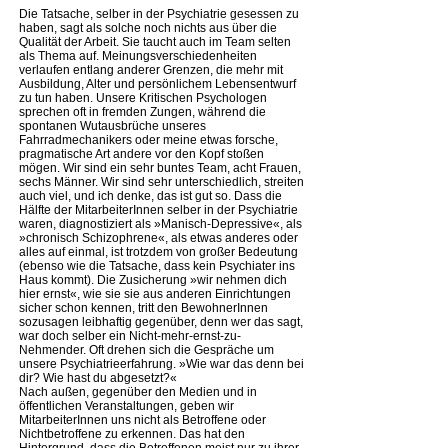
Die Tatsache, selber in der Psychiatrie gesessen zu
haben, sagt als solche noch nichts aus über die
Qualität der Arbeit. Sie taucht auch im Team selten
als Thema auf. Meinungsverschiedenheiten
verlaufen entlang anderer Grenzen, die mehr mit
Ausbildung, Alter und persönlichem Lebensentwurf
zu tun haben. Unsere Kritischen Psychologen
sprechen oft in fremden Zungen, während die
spontanen Wutausbrüche unseres
Fahrradmechanikers oder meine etwas forsche,
pragmatische Art andere vor den Kopf stoßen
mögen. Wir sind ein sehr buntes Team, acht Frauen,
sechs Männer. Wir sind sehr unterschiedlich, streiten
auch viel, und ich denke, das ist gut so. Dass die
Hälfte der MitarbeiterInnen selber in der Psychiatrie
waren, diagnostiziert als »Manisch-Depressive«, als
»chronisch Schizophrene«, als etwas anderes oder
alles auf einmal, ist trotzdem von großer Bedeutung
(ebenso wie die Tatsache, dass kein Psychiater ins
Haus kommt). Die Zusicherung »wir nehmen dich
hier ernst«, wie sie sie aus anderen Einrichtungen
sicher schon kennen, tritt den BewohnerInnen
sozusagen leibhaftig gegenüber, denn wer das sagt,
war doch selber ein Nicht-mehr-ernst-zu-
Nehmender. Oft drehen sich die Gespräche um
unsere Psychiatrieerfahrung. »Wie war das denn bei
dir? Wie hast du abgesetzt?«
Nach außen, gegenüber den Medien und in
öffentlichen Veranstaltungen, geben wir
MitarbeiterInnen uns nicht als Betroffene oder
Nichtbetroffene zu erkennen. Das hat den
Hintergrund, dass die Betroffenen meist nur zu ihrer