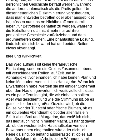
persönlichen Geschichte befragt werden, während
die anderen automatisch als die Profis gelten. Um
dieser neuerlichen Diskriminierung vorzubeugen,
dass man entweder betroffen oder aber ausgebildet
ist, müssen nun unsere Nichtbetroffenen damit
leben, für Betroffene gehalten zu werden, während
die Betroffenen sich nicht mehr nur auf ihre
persönliche Geschichte zurückziehen und damit
argumentieren können. Eine phantastische Lösung,
finde ich, die sich bewährt hat und beiden Seiten
etwas abverlangt.
Idee und Wirklichkeit
Das Weglaufhaus ist keine therapeutische
Einrichtung, sondern ein Ort des Zusammenlebens:
mit verschiedenen Rollen, auf Zeit und in
Abhängigkeit voneinander. Ich habe keinen Plan und
keine Methoden, wenn ich ins Haus gehe. Wenn ich
Erwartungen habe, werden sie mit einiger Sicherheit
über den Haufen geworfen. Ich weiß vielleicht, dass
es ein paar Termine gibt, die wir einhalten sollten.
Aber was geschieht und wie die Stimmung ist, ob es
gemütlich oder ein großes Gezeter wird, ob die
Polizei vor der Tür steht oder frische Blumen, ob es
ein opulentes Abendmahl gibt oder allenfalls ein
Stück altes Brot und Margarine, das weiß ich nicht,
das liegt auch nicht in meiner Macht. Es hängt davon
ab, ob der wöchentliche Haushaltsplan von den
BewohnerInnen eingehalten wird oder nicht, ob
Neue da sind, ob jemand ausgerastet ist, ob es auf
dem Sozialamt, dem Arbeits- oder Wohnungsamt