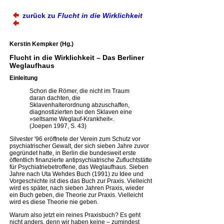
zurück zu
Flucht in die Wirklichkeit
Kerstin Kempker (Hg.)
Flucht in die Wirklichkeit – Das Berliner
Weglaufhaus
Einleitung
Schon die Römer, die nicht im Traum
daran dachten, die
Sklavenhalterordnung abzuschaffen,
diagnostizierten bei den Sklaven eine
»seltsame Weglauf-Krankheit«.
(Joepen 1997, S. 43)
Silvester '96 eröffnete der Verein zum Schutz vor
psychiatrischer Gewalt, der sich sieben Jahre zuvor
gegründet hatte, in Berlin die bundesweit erste
öffentlich finanzierte antipsychiatrische Zufluchtstätte
für Psychiatriebetroffene, das Weglaufhaus. Sieben
Jahre nach Uta Wehdes Buch (1991) zu Idee und
Vorgeschichte ist dies das Buch zur Praxis. Vielleicht
wird es später, nach sieben Jahren Praxis, wieder
ein Buch geben, die Theorie zur Praxis. Vielleicht
wird es diese Theorie nie geben.
Warum also jetzt ein reines Praxisbuch? Es geht
nicht anders, denn wir haben keine – zumindest