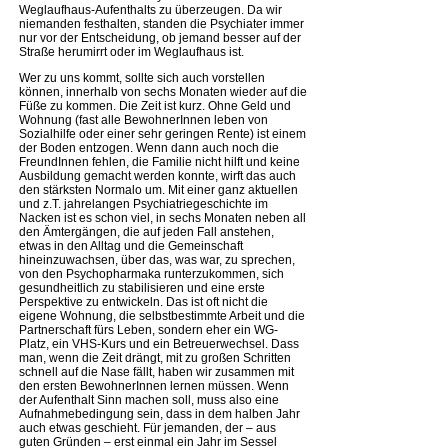
Weglaufhaus-Aufenthalts zu überzeugen. Da wir
niemanden festhalten, standen die Psychiater immer
nur vor der Entscheidung, ob jemand besser auf der
Straße herumirrt oder im Weglaufhaus ist.
Wer zu uns kommt, sollte sich auch vorstellen
können, innerhalb von sechs Monaten wieder auf die
Füße zu kommen. Die Zeit ist kurz. Ohne Geld und
Wohnung (fast alle BewohnerInnen leben von
Sozialhilfe oder einer sehr geringen Rente) ist einem
der Boden entzogen. Wenn dann auch noch die
FreundInnen fehlen, die Familie nicht hilft und keine
Ausbildung gemacht werden konnte, wirft das auch
den stärksten Normalo um. Mit einer ganz aktuellen
und z.T. jahrelangen Psychiatriegeschichte im
Nacken ist es schon viel, in sechs Monaten neben all
den Ämtergängen, die auf jeden Fall anstehen,
etwas in den Alltag und die Gemeinschaft
hineinzuwachsen, über das, was war, zu sprechen,
von den Psychopharmaka runterzukommen, sich
gesundheitlich zu stabilisieren und eine erste
Perspektive zu entwickeln. Das ist oft nicht die
eigene Wohnung, die selbstbestimmte Arbeit und die
Partnerschaft fürs Leben, sondern eher ein WG-
Platz, ein VHS-Kurs und ein Betreuerwechsel. Dass
man, wenn die Zeit drängt, mit zu großen Schritten
schnell auf die Nase fällt, haben wir zusammen mit
den ersten BewohnerInnen lernen müssen. Wenn
der Aufenthalt Sinn machen soll, muss also eine
Aufnahmebedingung sein, dass in dem halben Jahr
auch etwas geschieht. Für jemanden, der – aus
guten Gründen – erst einmal ein Jahr im Sessel