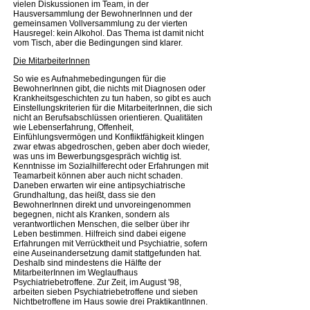
vielen Diskussionen im Team, in der
Hausversammlung der BewohnerInnen und der
gemeinsamen Vollversammlung zu der vierten
Hausregel: kein Alkohol. Das Thema ist damit nicht
vom Tisch, aber die Bedingungen sind klarer.
Die MitarbeiterInnen
So wie es Aufnahmebedingungen für die
BewohnerInnen gibt, die nichts mit Diagnosen oder
Krankheitsgeschichten zu tun haben, so gibt es auch
Einstellungskriterien für die MitarbeiterInnen, die sich
nicht an Berufsabschlüssen orientieren. Qualitäten
wie Lebenserfahrung, Offenheit,
Einfühlungsvermögen und Konfliktfähigkeit klingen
zwar etwas abgedroschen, geben aber doch wieder,
was uns im Bewerbungsgespräch wichtig ist.
Kenntnisse im Sozialhilferecht oder Erfahrungen mit
Teamarbeit können aber auch nicht schaden.
Daneben erwarten wir eine antipsychiatrische
Grundhaltung, das heißt, dass sie den
BewohnerInnen direkt und unvoreingenommen
begegnen, nicht als Kranken, sondern als
verantwortlichen Menschen, die selber über ihr
Leben bestimmen. Hilfreich sind dabei eigene
Erfahrungen mit Verrücktheit und Psychiatrie, sofern
eine Auseinandersetzung damit stattgefunden hat.
Deshalb sind mindestens die Hälfte der
MitarbeiterInnen im Weglaufhaus
Psychiatriebetroffene. Zur Zeit, im August '98,
arbeiten sieben Psychiatriebetroffene und sieben
Nichtbetroffene im Haus sowie drei PraktikantInnen.