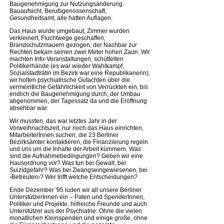
Baugenehmigung zur Nutzungsänderung.
Bauaufsicht, Berufsgenossenschaft,
Gesundheitsamt, alle hatten Auflagen.
Das Haus wurde umgebaut, Zimmer wurden
verkleinert, Fluchtwege geschaffen,
Brandschutzmauern gezogen, der Nachbar zur
Rechten bekam seinen zwei Meter hohen Zaun. Wir
machten Info-Veranstaltungen, schüttelten
Politikerhände (es war wieder Wahlkampf,
Sozialstadträtin im Bezirk war eine Republikanerin),
wir holten psychiatrische Gutachten über die
vermeintliche Gefährlichkeit von Verrückten ein, bis
endlich die Baugenehmigung durch, der Umbau
abgenommen, der Tagessatz da und die Eröffnung
absehbar war.
Wir mussten, das war letztes Jahr in der
Vorweihnachtszeit, nur noch das Haus einrichten,
MitarbeiterInnen suchen, die 23 Berliner
Bezirksämter kontaktieren, die Finanzierung regeln
und uns um die Inhalte der Arbeit kümmern. Was
sind die Aufnahmebedingungen? Geben wir eine
Hausordnung vor? Was tun bei Gewalt, bei
Suizidgefahr? Was bei Zwangseingewiesenen, bei
›Betreuten‹? Wer trifft welche Entscheidungen?
Ende Dezember '95 luden wir all unsere Berliner
UnterstützerInnen ein – Paten und SpenderInnen,
Politiker und Projekte, hilfreiche Freunde und auch
Unterstützer aus der Psychiatrie. Ohne die vielen
monatlichen Kleinspenden und einige große, ohne