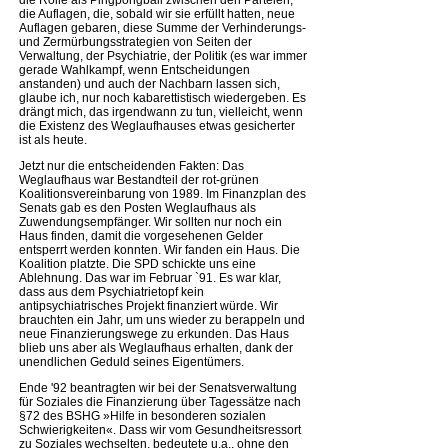
die Auflagen, die, sobald wir sie erfüllt hatten, neue
Auflagen gebaren, diese Summe der Verhinderungs-
und Zermürbungsstrategien von Seiten der
Verwaltung, der Psychiatrie, der Politik (es war immer
gerade Wahlkampf, wenn Entscheidungen
anstanden) und auch der Nachbarn lassen sich,
glaube ich, nur noch kabarettistisch wiedergeben. Es
drängt mich, das irgendwann zu tun, vielleicht, wenn
die Existenz des Weglaufhauses etwas gesicherter
ist als heute.
Jetzt nur die entscheidenden Fakten: Das
Weglaufhaus war Bestandteil der rot-grünen
Koalitionsvereinbarung von 1989. Im Finanzplan des
Senats gab es den Posten Weglaufhaus als
Zuwendungsempfänger. Wir sollten nur noch ein
Haus finden, damit die vorgesehenen Gelder
entsperrt werden konnten. Wir fanden ein Haus. Die
Koalition platzte. Die SPD schickte uns eine
Ablehnung. Das war im Februar `91. Es war klar,
dass aus dem Psychiatrietopf kein
antipsychiatrisches Projekt finanziert würde. Wir
brauchten ein Jahr, um uns wieder zu berappeln und
neue Finanzierungswege zu erkunden. Das Haus
blieb uns aber als Weglaufhaus erhalten, dank der
unendlichen Geduld seines Eigentümers.
Ende '92 beantragten wir bei der Senatsverwaltung
für Soziales die Finanzierung über Tagessätze nach
§72 des BSHG »Hilfe in besonderen sozialen
Schwierigkeiten«. Dass wir vom Gesundheitsressort
zu Soziales wechselten, bedeutete u.a., ohne den