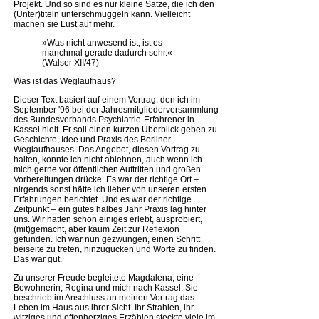
Projekt. Und so sind es nur kleine Sätze, die ich den
(Unter)titeln unterschmuggeln kann. Vielleicht
machen sie Lust auf mehr.
»Was nicht anwesend ist, ist es
manchmal gerade dadurch sehr.«
(Walser XII/47)
Was ist das Weglaufhaus?
Dieser Text basiert auf einem Vortrag, den ich im
September '96 bei der Jahresmitgliederversammlung
des Bundesverbands Psychiatrie-Erfahrener in
Kassel hielt. Er soll einen kurzen Überblick geben zu
Geschichte, Idee und Praxis des Berliner
Weglaufhauses. Das Angebot, diesen Vortrag zu
halten, konnte ich nicht ablehnen, auch wenn ich
mich gerne vor öffentlichen Auftritten und großen
Vorbereitungen drücke. Es war der richtige Ort –
nirgends sonst hätte ich lieber von unseren ersten
Erfahrungen berichtet. Und es war der richtige
Zeitpunkt – ein gutes halbes Jahr Praxis lag hinter
uns. Wir hatten schon einiges erlebt, ausprobiert,
(mit)gemacht, aber kaum Zeit zur Reflexion
gefunden. Ich war nun gezwungen, einen Schritt
beiseite zu treten, hinzugucken und Worte zu finden.
Das war gut.
Zu unserer Freude begleitete Magdalena, eine
Bewohnerin, Regina und mich nach Kassel. Sie
beschrieb im Anschluss an meinen Vortrag das
Leben im Haus aus ihrer Sicht. Ihr Strahlen, ihr
witziges und offenherziges Erzählen steckte viele im