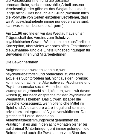
die FürsprecherInnen und die gesamte
ehrenamtliche, sprich unbezahlte, Arbeit unserer
Vereinsmitglieder gäbe es das Weglaufhaus noch
lange nicht. (Dies ist auch ein Grund, weshalb mich
die Vorwürfe von Seiten einzelner Betroffener, dass
wir Antipsychiatrieleute immer nur gegen alles sind,
statt was zu tun, besonders ärgern.)
Am 1.1.96 eröffneten wir das Weglaufhaus unter
Trägerschaft des Vereins zum Schutz vor
psychiatrischer Gewalt. Wir hatten eine ausführliche
Konzeption, aber vieles war noch offen. Fest standen
die Aufnahme- und die Einstellungsbedingungen für
BewohnerInnen und MitarbeiterInnen.
Die BewohnerInnen
Aufgenommen werden kann nur, wer
psychiatriebetroffen und obdachlos ist, wer kein
aktuelles Suchtproblem hat, nicht aus der Forensik
kommt und nach einer Alternative zu Psychiatrie und
Psychopharmaka sucht. Menschen, die
zwangsuntergebracht sind, können, wenn wir davon
wissen (!), nur nach Absprache mit der Psychiatrie im
Weglaufhaus bleiben. Das tut weh, ist aber die
logische Konsequenz, wenn öffentliche Mittel im
Spiel sind. Alles andere wäre illegal und somit nur
privat bzw. untergrundmäßig zu verwirklichen. Das
gleiche trifft Leute, denen das
Aufenthaltsbestimmungsrecht genommen ist.
Praktisch ist es uns in den acht Monaten bisher bis
auf dreimal (Unterbringungen) immer gelungen, die
Betreuer und auch die Psychiatrien vom Sinn des