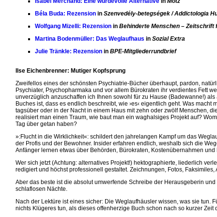
Isabel Merchand: Eine würdevolle Alternative
in
Motz
Béla Buda: Rezension
in
Szenvedély-betegségek / Addictologia Hu
Wolfgang Mizelli: Rezension
in
Behinderte Menschen – Zeitschrift
Martina Bodenmüller: Das Weglaufhaus
in
Sozial Extra
Julie Tränkle: Rezension
in
BPE-Mitgliederrundbrief
Ilse Eichenbrenner: Mutiger Kopfsprung
Zweifellos eines der schönsten Psychiatrie-Bücher überhaupt, pardon, natürl
Psychiater, Psychopharmaka und vor allem Bürokraten ihr verdientes Fett weg.
unverzüglich anzuschaffen ich Ihnen sowohl für zu Hause (Badewanne!) als a
Buches ist, dass es endlich beschreibt, wie ›es‹ eigentlich geht. Was mach
tagsüber oder in der Nacht in einem Haus mit zehn oder zwölf Menschen, di
realisiert man einen Traum, wie baut man ein waghalsiges Projekt auf? Wom
Tag über getan haben?
»:Flucht in die Wirklichkeit«: schildert den jahrelangen Kampf um das Wegla
der Profis und der Bewohner. Insider erfahren endlich, weshalb sich die Weg
Anfänger lernen etwas über Behörden, Bürokraten, Kostenübernahmen und la
Wer sich jetzt (Achtung: alternatives Projekt!) hektographierte, liederlich verle
redigiert und höchst professionell gestaltet. Zeichnungen, Fotos, Faksimiles, 
Aber das beste ist die absolut umwerfende Schreibe der Herausgeberin und H
schlaflosen Nächte.
Nach der Lektüre ist eines sicher: Die Weglaufhäusler wissen, was sie tun.
nichts Klügeres tun, als dieses offenherzige Buch schon nach so kurzer Zeit 