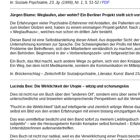
In: Soziale Psychiatrie, 23. Jg. (1999), Nr. 1, S. 51-52 /
PDF
Jürgen Blume: Weglaufen, aber wohin? Ein Berliner Projekt stellt sich vor
Die Erfahrungen vieler Psychiatrie-Erfahrener mit Anstalten, die Patienten
zum bloßen Glotzen wird, haben zu einem einmaligen Projekt geführt. Nach z
»:Weglaufhaus«:, welches nun schon im dritten Jahr besteht.
Dieser Band ist eine Selbstdarstellung dieser Arbeit. Aus doppelter Sicht: 
Unternehmung kommen zur Sprache. Die Schwierigkeiten der Profis mit Mensc
Probleme der Betroffenen, sich den Mitarbeitern verständlich zu machen, au
den Behörden. Beginnend in der »:Vorbereitungszeit«: und fortgesetzt bei der 
Ein Buch, das Mut macht, auch andere Wege zu gehen, sich von den Knüppel
Ein Weg, bei dem nicht Medikamente, sondern die Kommunikation im Mittelpu
In: Brückenschlag – Zeitschrift für Sozialpsychiatrie, Literatur, Kunst: Band
Lucinda Bee: Die Wirklichkeit der Utopie – witzig und schonungslos
Dies ist nicht nur ein Buch über den "anderen Ort", sondern eins über sein
unterschiedliche und bisweilen widersprechende Perspektiven auf die Verwi
"Flucht in die Wirklichkeit" lädt auf intelligente und ziemlich witzige Weis
selbst ein Bild von den ersten Erfahrungen mit einem bislang einzigartigen A
Das was unmittelbar besticht und den Band sofort zu meinem Lieblingsbuch de
subjektiv" – wie die Herausgeberin Kerstin Kempker selbst formuliert – Erf
Unterstützer/innen aufeinandertreffen.
Dies Buch ist nicht nur radikal, weil es die Verwirklichung einer Praxis besch