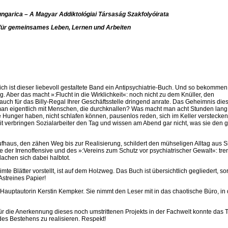
ngarica – A Magyar Addiktológiai Társaság Szakfolyóirata
 für gemeinsames Leben, Lernen und Arbeiten
ich ist dieser liebevoll gestaltete Band ein Antipsychiatrie-Buch. Und so bekommen
 Aber das macht »:Flucht in die Wirklichkeit«: noch nicht zu dem Knüller, den
uch für das Billy-Regal Ihrer Geschäftsstelle dringend anrate. Das Geheimnis die
t man eigentlich mit Menschen, die durchknallen? Was macht man acht Stunden lang
e Hunger haben, nicht schlafen können, pausenlos reden, sich im Keller verstecke
it verbringen Sozialarbeiter den Tag und wissen am Abend gar nicht, was sie den
ufhaus, den zähen Weg bis zur Realisierung, schildert den mühseligen Alltag aus S
e der Irrenoffensive und des »:Vereins zum Schutz vor psychiatrischer Gewalt«: tre
chen sich dabei halbtot.
imte Blätter vorstellt, ist auf dem Holzweg. Das Buch ist übersichtlich gegliedert, sor
Astreines Papier!
auptautorin Kerstin Kempker. Sie nimmt den Leser mit in das chaotische Büro, in 
 Für die Anerkennung dieses noch umstrittenen Projekts in der Fachwelt konnte das
des Bestehens zu realisieren. Respekt!