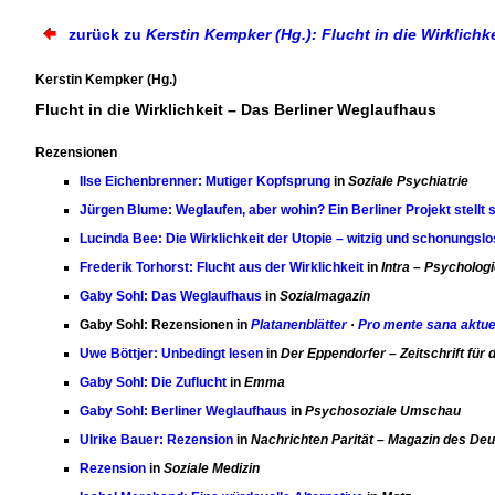
zurück zu
Kerstin Kempker (Hg.): Flucht in die Wirklichke
Kerstin Kempker (Hg.)
Flucht in die Wirklichkeit – Das Berliner Weglaufhaus
Rezensionen
Ilse Eichenbrenner: Mutiger Kopfsprung
in
Soziale Psychiatrie
Jürgen Blume: Weglaufen, aber wohin? Ein Berliner Projekt stellt 
Lucinda Bee: Die Wirklichkeit der Utopie – witzig und schonungslo
Frederik Torhorst: Flucht aus der Wirklichkeit
in
Intra – Psycholog
Gaby Sohl: Das Weglaufhaus
in
Sozialmagazin
Gaby Sohl: Rezensionen in
Platanenblätter
·
Pro mente sana aktue
Uwe Böttjer: Unbedingt lesen
in
Der Eppendorfer – Zeitschrift für 
Gaby Sohl: Die Zuflucht
in
Emma
Gaby Sohl: Berliner Weglaufhaus
in
Psychosoziale Umschau
Ulrike Bauer: Rezension
in
Nachrichten Parität – Magazin des De
Rezension
in
Soziale Medizin