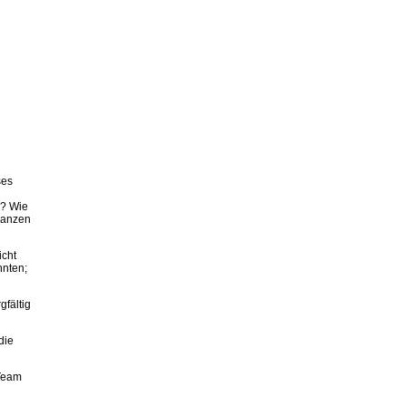
ses
n? Wie
 ganzen
icht
nnten;
gfältig
die
 Team