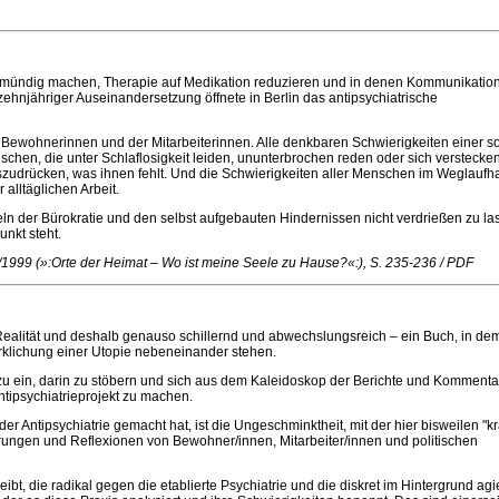
 unmündig machen, Therapie auf Medikation reduzieren und in denen Kommunikation
ehnjähriger Auseinandersetzung öffnete in Berlin das antipsychiatrische
der Bewohnerinnen und der Mitarbeiterinnen. Alle denkbaren Schwierigkeiten einer s
hen, die unter Schlaflosigkeit leiden, ununterbrochen reden oder sich verstecken
szudrücken, was ihnen fehlt. Und die Schwierigkeiten aller Menschen im Weglaufh
alltäglichen Arbeit.
n der Bürokratie und den selbst aufgebauten Hindernissen nicht verdrießen zu la
nkt steht.
 15/1999 (»:Orte der Heimat – Wo ist meine Seele zu Hause?«:), S. 235-236 / PDF
e Realität und deshalb genauso schillernd und abwechslungsreich – ein Buch, in de
rklichung einer Utopie nebeneinander stehen.
e dazu ein, darin zu stöbern und sich aus dem Kaleidoskop der Berichte und Komment
ntipsychiatrieprojekt zu machen.
r Antipsychiatrie gemacht hat, ist die Ungeschminktheit, mit der hier bisweilen "k
ahrungen und Reflexionen von Bewohner/innen, Mitarbeiter/innen und politischen
reibt, die radikal gegen die etablierte Psychiatrie und die diskret im Hintergrund ag