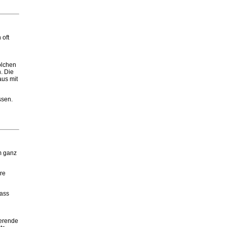
 oft
olchen
. Die
aus mit
ssen.
m ganz
are
rass
ierende