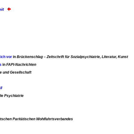
it
sich vor
in
Brückenschlag – Zeitschrift für Sozialpsychiatrie, Literatur, Kunst
s
in
FAPI-Nachrichten
ie und Gesellschaft
ll
die Psychiatrie
utschen Paritätischen Wohlfahrtsverbandes