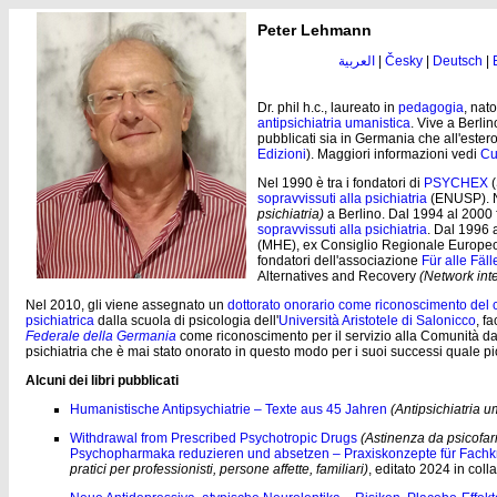
Peter Lehmann
العربية
|
Česky
|
Deutsch
|
Dr. phil h.c., laureato in
pedagogia
, nat
antipsichiatria umanistica
. Vive a Berlin
pubblicati sia in Germania che all'estero
Edizioni
). Maggiori informazioni vedi
Cu
Nel 1990 è tra i fondatori di
PSYCHEX
(
sopravvissuti alla psichiatria
(ENUSP). Ne
psichiatria)
a Berlino. Dal 1994 al 2000 fa
sopravvissuti alla psichiatria
. Dal 1996 
(MHE), ex Consiglio Regionale Europeo
fondatori dell'associazione
Für alle Fäll
Alternatives and Recovery
(Network int
Nel 2010, gli viene assegnato un
dottorato onorario come riconoscimento
del 
psichiatrica
dalla scuola di psicologia dell'
Università Aristotele di Salonicco
, f
Federale della Germania
come riconoscimento per il servizio alla Comunità da
psichiatria che è mai stato onorato in questo modo per i suoi successi quale pi
Alcuni dei libri pubblicati
Humanistische Antipsychiatrie – Texte aus 45 Jahren
(Antipsichiatria u
Withdrawal from Prescribed Psychotropic Drugs
(Astinenza da psicofarm
Psychopharmaka reduzieren und absetzen – Praxiskonzepte für Fachkrä
pratici per professionisti, persone affette, familiari)
, editato 2024 in co