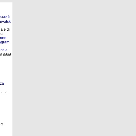
сский
|
rvatski
nale di
sti
mann
tagram
.
nti e
o dalla
nza
 alla
tti