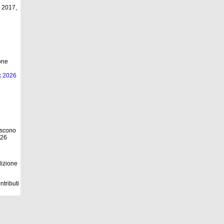
2017,
ione
k 2026
iscono
026
dizione
tributi