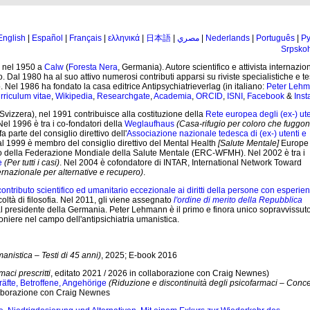
English
|
Español
|
Français
|
ελληνικά
|
日本語
|
مصري
|
Nederlands
|
Português
|
Ру
Srpskoh
o nel 1950 a
Calw
(
Foresta Nera
, Germania). Autore scientifico e attivista internazio
o. Dal 1980 ha al suo attivo numerosi contributi apparsi su riviste specialistiche e te
. Nel 1986 ha fondato la casa editrice Antipsychiatrieverlag (in italiano:
Peter Leh
rriculum vitae
,
Wikipedia
,
Researchgate
,
Academia
,
ORCID
,
ISNI
,
Facebook
&
Ins
Svizzera), nel 1991 contribuisce alla costituzione della
Rete europea degli (ex-) ute
l 1996 è tra i co-fondatori della
Weglaufhaus
(Casa-rifugio per coloro che fuggon
 parte del consiglio direttivo dell'
Associazione nazionale tedesca di (ex-) utenti e
al 1999 è membro del consiglio direttivo del Mental Health
[Salute Mentale]
Europe
 della Federazione Mondiale della Salute Mentale (ERC-WFMH). Nel 2002 è tra i
e
(Per tutti i casi)
. Nel 2004 è cofondatore di INTAR, International Network Toward
ernazionale per alternative e recupero)
.
contributo scientifico ed umanitario eccezionale ai diritti della persone con esperie
acoltà di filosofia. Nel 2011, gli viene assegnato
l'ordine di merito della Repubblica
l presidente della Germania. Peter Lehmann è il primo e finora unico sopravvissuto
oniere nel campo dell'antipsichiatria umanistica.
manistica – Testi di 45 anni)
, 2025; E-book 2016
aci prescritti
, editato 2021 / 2026 in collaborazione con Craig Newnes)
fte, Betroffene, Angehörige
(Riduzione e discontinuità degli psicofarmaci – Conce
llaborazione con Craig Newnes