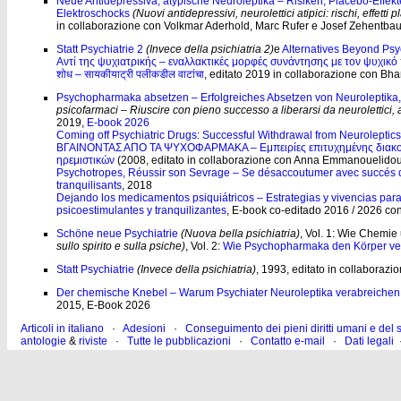
Neue Antidepressiva, atypische Neuroleptika – Risiken, Placebo-Effekt
Elektroschocks
(Nuovi antidepressivi, neurolettici atipici: rischi, effett
in collaborazione con Volkmar Aderhold, Marc Rufer e Josef Zehentba
Statt Psychiatrie 2
(Invece della psichiatria 2)
e
Alternatives Beyond Psy
Αντί της ψυχιατρικής – εναλλακτικές μορφές συνάντησης με τον ψυχικό
शोध – सायकीयाट्री पलीकडील वाटांचा
, editato 2019 in collaborazione con Bha
Psychopharmaka absetzen – Erfolgreiches Absetzen von Neuroleptika, A
psicofarmaci – Riuscire con pieno successo a liberarsi da neurolettici, an
2019,
E-book 2026
Coming off Psychiatric Drugs: Successful Withdrawal from Neuroleptic
ΒΓΑΙΝΟΝΤΑΣ ΑΠΟ ΤΑ ΨΥΧΟΦΑΡΜΑΚΑ
–
Εμπειρίες επιτυχημένης δια
ηρεμιστικών
(2008, editato in collaborazione con Anna Emmanouelidou
Psychotropes, Réussir son Sevrage – Se désaccoutumer avec succés de
tranquilisants
, 2018
Dejando los medicamentos psiquiátricos – Estrategias y vivencias para l
psicoestimulantes y tranquilizantes
, E-book co-editado 2016 / 2026 c
Schöne neue Psychiatrie
(Nuova bella psichiatria)
, Vol. 1:
Wie Chemie u
sullo spirito e sulla psiche)
, Vol. 2:
Wie Psychopharmaka den Körper ve
Statt Psychiatrie
(Invece della psichiatria)
, 1993, editato in collaboraz
Der chemische Knebel – Warum Psychiater Neuroleptika verabreichen
2015, E-Book 2026
Articoli in italiano
·
Adesioni
·
Conseguimento dei pieni diritti umani e del
antologie
&
riviste
·
Tutte le pubblicazioni
·
Contatto e-mail
·
Dati legali