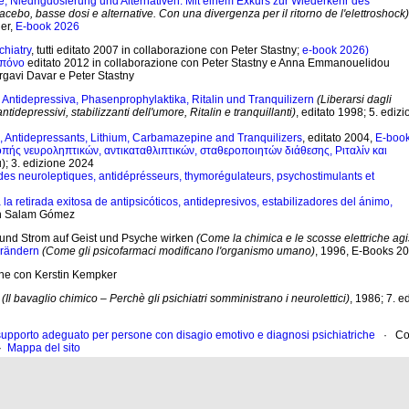
e, Niedrigdosierung und Alternativen. Mit einem Exkurs zur Wiederkehr des
i placebo, basse dosi e alternative. Con una divergenza per il ritorno de l'elettroshock)
uer,
E-book 2026
chiatry
, tutti editato 2007 in collaborazione con Peter Stastny;
e-book 2026)
 πόνο
editato 2012 in collaborazione con Peter Stastny e Anna Emmanouelidou
rgavi Davar e Peter Stastny
ntidepressiva, Phasenprophylaktika, Ritalin und Tranquilizern
(Liberarsi dagli
tidepressivi, stabilizzanti dell'umore, Ritalin e tranquillanti)
, editato 1998; 5. ediz
s, Antidepressants, Lithium, Carbamazepine and Tranquilizers
, editato 2004,
E-boo
κοπής
νευροληπτικών, αντικαταθλιπτικών,
σταθεροποιητών διάθεσης,
Ριταλίν και
); 3. edizione 2024
s neuroleptiques, antidéprésseurs, thymorégulateurs, psychostimulants et
a retirada exitosa de antipsicóticos, antidepresivos, estabilizadores del ánimo,
on Salam Gómez
nd Strom auf Geist und Psyche wirken
(Come la chimica e le scosse elettriche ag
rändern
(Come gli psicofarmaci modificano l'organismo umano)
, 1996, E-Books 2
ione con Kerstin Kempker
(Il bavaglio chimico – Perchè gli psichiatri somministrano i neurolettici)
, 1986; 7. e
 supporto adeguato per persone con disagio emotivo e diagnosi psichiatriche
· Con
·
Mappa del sito